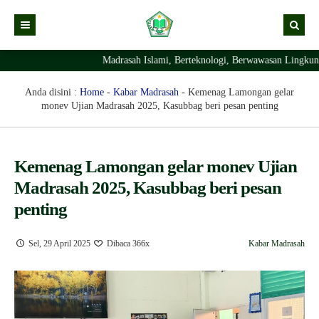
Madrasah Islami, Berteknologi, Berwawasan Lingkungan 
Kabar
Profil Madrasah
Kabar Madrasah
Anda disini :
Home
-
Kabar Madrasah
-
Kemenag Lamongan gelar
monev Ujian Madrasah 2025, Kasubbag beri pesan penting
PTSP
Kabar Pimpinan
Visi Misi
Layanan Digital
Sejarah Berdirinya Madrasah
Kemenag Lamongan gelar monev Ujian
Struktur Organisasi Madrasah
Ekstrakurikuler Madrasah
KURIKULUM
Madrasah 2025, Kasubbag beri pesan
Prestasi Madrasah
RDM
penting
Sel, 29 April 2025
Dibaca 366x
Kabar Madrasah