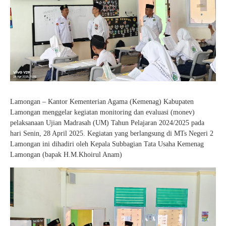
Lamongan – Kantor Kementerian Agama (Kemenag) Kabupaten
Lamongan menggelar kegiatan monitoring dan evaluasi (monev)
pelaksanaan Ujian Madrasah (UM) Tahun Pelajaran 2024/2025 pada
hari Senin, 28 April 2025. Kegiatan yang berlangsung di MTs Negeri 2
Lamongan ini dihadiri oleh Kepala Subbagian Tata Usaha Kemenag
Lamongan (bapak H.M.Khoirul Anam)