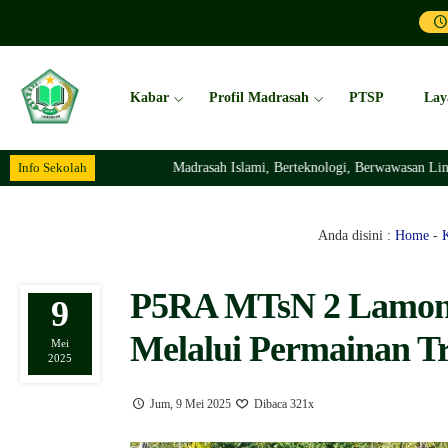
Kabar
Profil Madrasah
PTSP
Lay
Info Sekolah
Madrasah Islami, Berteknologi, Berwawasan Lingkungan Dan Be
Anda disini :
Home
-
P5RA MTsN 2 Lamong
9
Melalui Permainan Tr
Mei
2025
Jum, 9 Mei 2025
Dibaca 321x