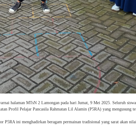
nai halaman MTsN 2 Lamongan pada hari Jumat, 9 Mei 2025. Seluruh siswa
uatan Profil Pelajar Pancasila Rahmatan Lil Alamin (P5RA) yang mengusung t
ator P5RA ini menghadirkan beragam permainan tradisional yang sarat akan nilai