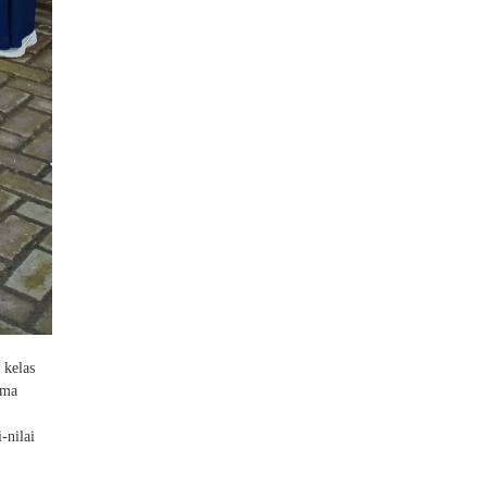
 kelas
ema
-nilai