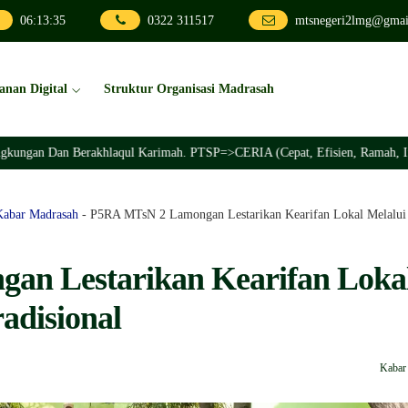
06
:
13
:
37
0322 311517
mtsnegeri2lmg@gmai
anan Digital
Struktur Organisasi Madrasah
rakhlaqul Karimah. PTSP=>CERIA (Cepat, Efisien, Ramah, Inovatif, Akuntab
Kabar Madrasah
-
P5RA MTsN 2 Lamongan Lestarikan Kearifan Lokal Melalui 
an Lestarikan Kearifan Loka
adisional
Kabar