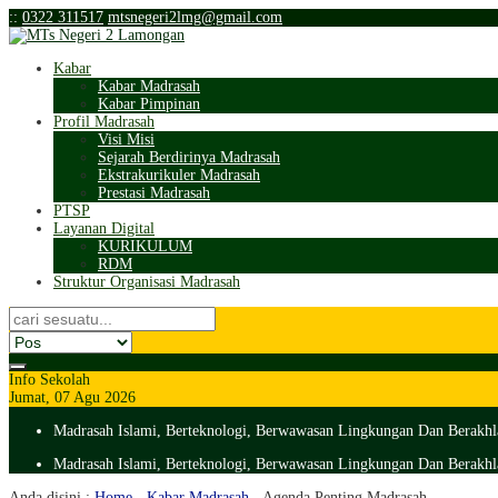
:
:
0322 311517
mtsnegeri2lmg@gmail.com
Kabar
Kabar Madrasah
Kabar Pimpinan
Profil Madrasah
Visi Misi
Sejarah Berdirinya Madrasah
Ekstrakurikuler Madrasah
Prestasi Madrasah
PTSP
Layanan Digital
KURIKULUM
RDM
Struktur Organisasi Madrasah
Info Sekolah
Jumat, 07 Agu 2026
Madrasah Islami, Berteknologi, Berwawasan Lingkungan Dan Berakhl
Madrasah Islami, Berteknologi, Berwawasan Lingkungan Dan Berakhl
Anda disini :
Home
-
Kabar Madrasah
-
Agenda Penting Madrasah