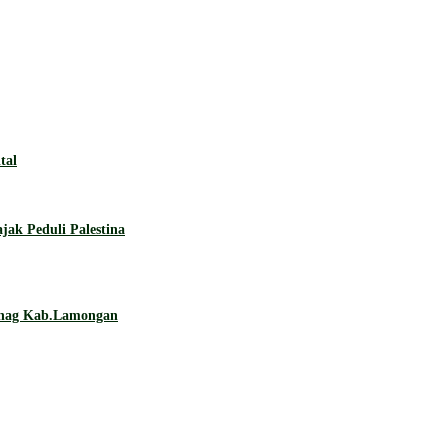
tal
ak Peduli Palestina
enag Kab.Lamongan