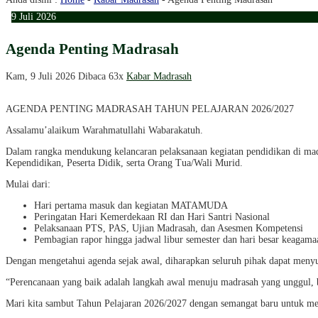
9
Juli
2026
Agenda Penting Madrasah
Kam, 9 Juli 2026
Dibaca 63x
Kabar Madrasah
AGENDA PENTING MADRASAH TAHUN PELAJARAN 2026/2027
Assalamu’alaikum Warahmatullahi Wabarakatuh.
Dalam rangka mendukung kelancaran pelaksanaan kegiatan pendidikan di mad
Kependidikan, Peserta Didik, serta Orang Tua/Wali Murid.
Mulai dari:
Hari pertama masuk dan kegiatan MATAMUDA
Peringatan Hari Kemerdekaan RI dan Hari Santri Nasional
Pelaksanaan PTS, PAS, Ujian Madrasah, dan Asesmen Kompetensi
Pembagian rapor hingga jadwal libur semester dan hari besar keagama
Dengan mengetahui agenda sejak awal, diharapkan seluruh pihak dapat menyusu
“Perencanaan yang baik adalah langkah awal menuju madrasah yang unggul, be
Mari kita sambut Tahun Pelajaran 2026/2027 dengan semangat baru untuk me