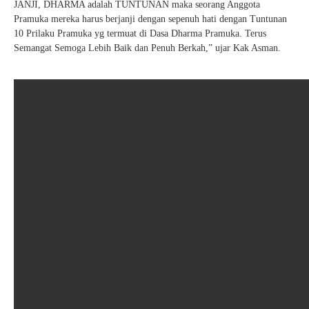
JANJI, DHARMA adalah TUNTUNAN maka seorang Anggota
Pramuka mereka harus berjanji dengan sepenuh hati dengan Tuntunan
10 Prilaku Pramuka yg termuat di Dasa Dharma Pramuka. Terus
Semangat Semoga Lebih Baik dan Penuh Berkah,” ujar Kak Asman.