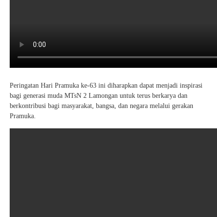
Peringatan Hari Pramuka ke-63 ini diharapkan dapat menjadi inspirasi
bagi generasi muda MTsN 2 Lamongan untuk terus berkarya dan
berkontribusi bagi masyarakat, bangsa, dan negara melalui gerakan
Pramuka.