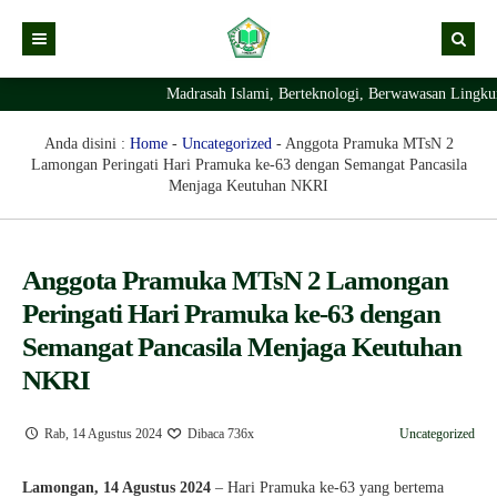
Madrasah Islami, Berteknologi, Berwawasan Lingkun
Kabar
Profil Madrasah
Kabar Madrasah
Anda disini :
Home
-
Uncategorized
-
Anggota Pramuka MTsN 2
Lamongan Peringati Hari Pramuka ke-63 dengan Semangat Pancasila
PTSP
Kabar Pimpinan
Visi Misi
Menjaga Keutuhan NKRI
Layanan Digital
Sejarah Berdirinya Madrasah
Struktur Organisasi Madrasah
Ekstrakurikuler Madrasah
KURIKULUM
Anggota Pramuka MTsN 2 Lamongan
Peringati Hari Pramuka ke-63 dengan
Prestasi Madrasah
RDM
Semangat Pancasila Menjaga Keutuhan
NKRI
Rab, 14 Agustus 2024
Dibaca 736x
Uncategorized
Lamongan, 14 Agustus 2024
– Hari Pramuka ke-63 yang bertema