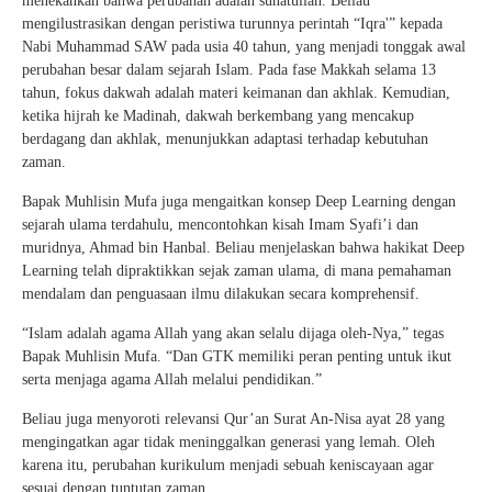
menekankan bahwa perubahan adalah sunatullah. Beliau
mengilustrasikan dengan peristiwa turunnya perintah “Iqra'” kepada
Nabi Muhammad SAW pada usia 40 tahun, yang menjadi tonggak awal
perubahan besar dalam sejarah Islam. Pada fase Makkah selama 13
tahun, fokus dakwah adalah materi keimanan dan akhlak. Kemudian,
ketika hijrah ke Madinah, dakwah berkembang yang mencakup
berdagang dan akhlak, menunjukkan adaptasi terhadap kebutuhan
zaman.
Bapak Muhlisin Mufa juga mengaitkan konsep Deep Learning dengan
sejarah ulama terdahulu, mencontohkan kisah Imam Syafi’i dan
muridnya, Ahmad bin Hanbal. Beliau menjelaskan bahwa hakikat Deep
Learning telah dipraktikkan sejak zaman ulama, di mana pemahaman
mendalam dan penguasaan ilmu dilakukan secara komprehensif.
“Islam adalah agama Allah yang akan selalu dijaga oleh-Nya,” tegas
Bapak Muhlisin Mufa. “Dan GTK memiliki peran penting untuk ikut
serta menjaga agama Allah melalui pendidikan.”
Beliau juga menyoroti relevansi Qur’an Surat An-Nisa ayat 28 yang
mengingatkan agar tidak meninggalkan generasi yang lemah. Oleh
karena itu, perubahan kurikulum menjadi sebuah keniscayaan agar
sesuai dengan tuntutan zaman.