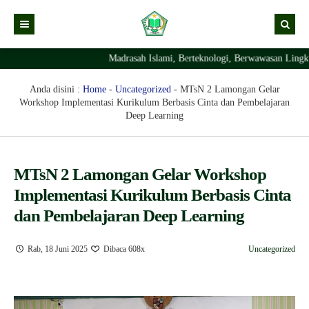
Madrasah Islami, Berteknologi, Berwawasan Lingkun
Kabar
Profil Madrasah
Kabar Madrasah
Anda disini :
Home
-
Uncategorized
-
MTsN 2 Lamongan Gelar
Workshop Implementasi Kurikulum Berbasis Cinta dan Pembelajaran
PTSP
Kabar Pimpinan
Visi Misi
Deep Learning
Layanan Digital
Sejarah Berdirinya Madrasah
Struktur Organisasi Madrasah
Ekstrakurikuler Madrasah
KURIKULUM
MTsN 2 Lamongan Gelar Workshop
Implementasi Kurikulum Berbasis Cinta
Prestasi Madrasah
RDM
dan Pembelajaran Deep Learning
Rab, 18 Juni 2025
Dibaca 608x
Uncategorized