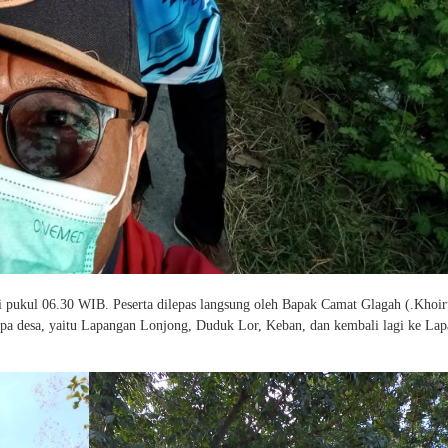
i pukul 06.30 WIB. Peserta dilepas langsung oleh Bapak Camat Glagah (.Khoir
pa desa, yaitu Lapangan Lonjong, Duduk Lor, Keban, dan kembali lagi ke La