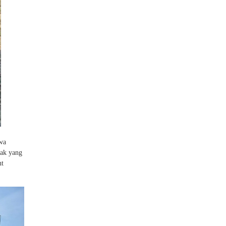
swa
cak yang
nt