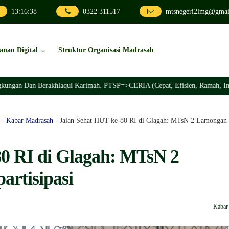
13
:
16
:
40
0322 311517
mtsnegeri2lmg@gmai
anan Digital
Struktur Organisasi Madrasah
Berakhlaqul Karimah. PTSP=>CERIA (Cepat, Efisien, Ramah, Inovatif, Akunt
-
Kabar Madrasah
-
Jalan Sehat HUT ke-80 RI di Glagah: MTsN 2 Lamongan T
80 RI di Glagah: MTsN 2
rtisipasi
Kabar