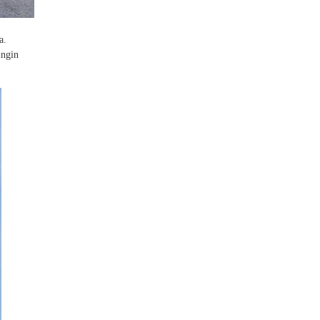
a.
ingin