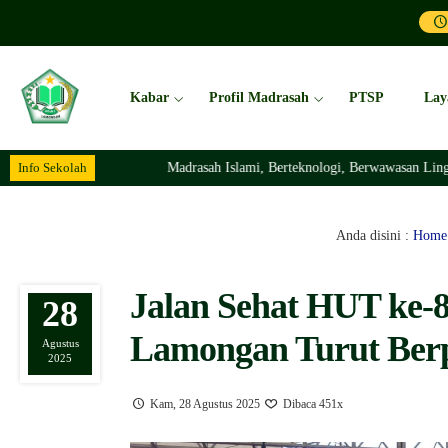
Kabar
Profil Madrasah
PTSP
Lay
Info Sekolah
Madrasah Islami, Berteknologi, Berwawasan Lingkungan Dan 
Anda disini :
Home
Jalan Sehat HUT ke-
28
Lamongan Turut Berpa
Agustus
2025
Kam, 28 Agustus 2025
Dibaca 451x