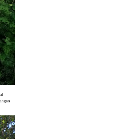
ul
pangan