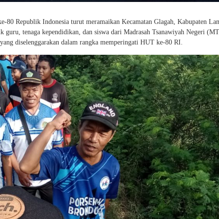
e-80 Republik Indonesia turut meramaikan Kecamatan Glagah, Kabupaten La
asuk guru, tenaga kependidikan, dan siswa dari Madrasah Tsanawiyah Negeri (M
t yang diselenggarakan dalam rangka memperingati HUT ke-80 RI.