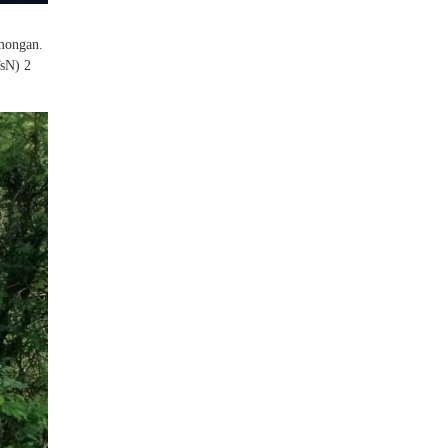
mongan.
TsN) 2