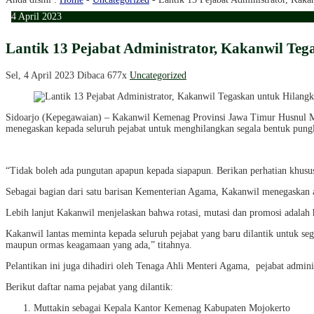
4
April
2023
Lantik 13 Pejabat Administrator, Kakanwil Te
Sel, 4 April 2023
Dibaca 677x
Uncategorized
Sidoarjo (Kepegawaian) – Kakanwil Kemenag Provinsi Jawa Timur Husnul Ma
menegaskan kepada seluruh pejabat untuk menghilangkan segala bentuk pung
“Tidak boleh ada pungutan apapun kepada siapapun. Berikan perhatian khusus
Sebagai bagian dari satu barisan Kementerian Agama, Kakanwil menegaskan 
Lebih lanjut Kakanwil menjelaskan bahwa rotasi, mutasi dan promosi adalah 
Kakanwil lantas meminta kepada seluruh pejabat yang baru dilantik untuk s
maupun ormas keagamaan yang ada,” titahnya.
Pelantikan ini juga dihadiri oleh Tenaga Ahli Menteri Agama, pejabat admi
Berikut daftar nama pejabat yang dilantik:
Muttakin sebagai Kepala Kantor Kemenag Kabupaten Mojokerto