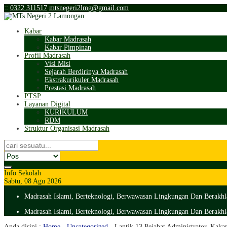
:
:
0322 311517
mtsnegeri2lmg@gmail.com
Kabar
Kabar Madrasah
Kabar Pimpinan
Profil Madrasah
Visi Misi
Sejarah Berdirinya Madrasah
Ekstrakurikuler Madrasah
Prestasi Madrasah
PTSP
Layanan Digital
KURIKULUM
RDM
Struktur Organisasi Madrasah
Info Sekolah
Sabtu, 08 Agu 2026
Madrasah Islami, Berteknologi, Berwawasan Lingkungan Dan Berakhl
Madrasah Islami, Berteknologi, Berwawasan Lingkungan Dan Berakhl
Anda disini :
Home
-
Uncategorized
-
Lantik 13 Pejabat Administrator, Kaka