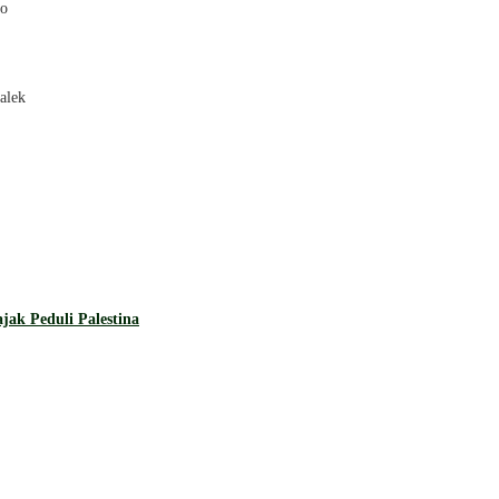
ro
alek
ak Peduli Palestina