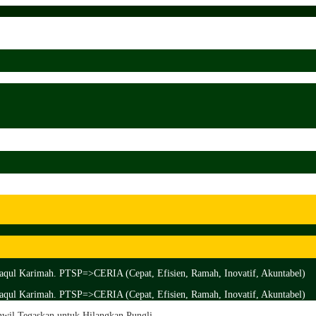
aqul Karimah. PTSP=>CERIA (Cepat, Efisien, Ramah, Inovatif, Akuntabel)
aqul Karimah. PTSP=>CERIA (Cepat, Efisien, Ramah, Inovatif, Akuntabel)
nwil Tegaskan untuk Hilangkan Pungli