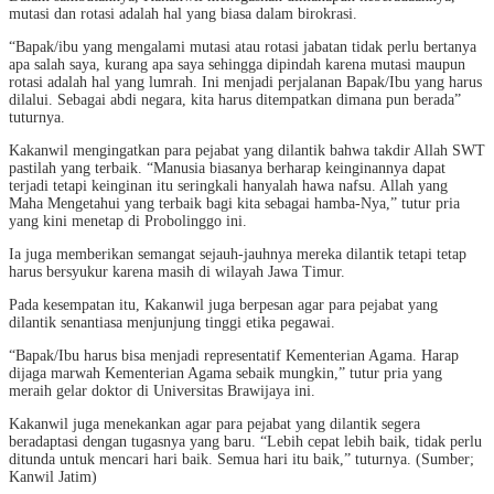
mutasi dan rotasi adalah hal yang biasa dalam birokrasi.
“Bapak/ibu yang mengalami mutasi atau rotasi jabatan tidak perlu bertanya
apa salah saya, kurang apa saya sehingga dipindah karena mutasi maupun
rotasi adalah hal yang lumrah. Ini menjadi perjalanan Bapak/Ibu yang harus
dilalui. Sebagai abdi negara, kita harus ditempatkan dimana pun berada”
tuturnya.
Kakanwil mengingatkan para pejabat yang dilantik bahwa takdir Allah SWT
pastilah yang terbaik. “Manusia biasanya berharap keinginannya dapat
terjadi tetapi keinginan itu seringkali hanyalah hawa nafsu. Allah yang
Maha Mengetahui yang terbaik bagi kita sebagai hamba-Nya,” tutur pria
yang kini menetap di Probolinggo ini.
Ia juga memberikan semangat sejauh-jauhnya mereka dilantik tetapi tetap
harus bersyukur karena masih di wilayah Jawa Timur.
Pada kesempatan itu, Kakanwil juga berpesan agar para pejabat yang
dilantik senantiasa menjunjung tinggi etika pegawai.
“Bapak/Ibu harus bisa menjadi representatif Kementerian Agama. Harap
dijaga marwah Kementerian Agama sebaik mungkin,” tutur pria yang
meraih gelar doktor di Universitas Brawijaya ini.
Kakanwil juga menekankan agar para pejabat yang dilantik segera
beradaptasi dengan tugasnya yang baru. “Lebih cepat lebih baik, tidak perlu
ditunda untuk mencari hari baik. Semua hari itu baik,” tuturnya. (Sumber;
Kanwil Jatim)