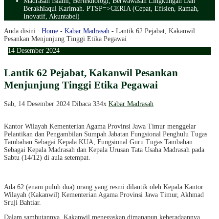
Madrasah Islami, Berteknologi, Berwawasan Lingkungan Dan
Berakhlaqul Karimah. PTSP=>CERIA (Cepat, Efisien, Ramah,
Inovatif, Akuntabel)
Anda disini :
Home
-
Kabar Madrasah
-
Lantik 62 Pejabat, Kakanwil
Pesankan Menjunjung Tinggi Etika Pegawai
14
Desember
2024
Lantik 62 Pejabat, Kakanwil Pesankan
Menjunjung Tinggi Etika Pegawai
Sab, 14 Desember 2024
Dibaca 334x
Kabar Madrasah
Kantor Wilayah Kementerian Agama Provinsi Jawa Timur menggelar
Pelantikan dan Pengambilan Sumpah Jabatan Fungsional Penghulu Tugas
Tambahan Sebagai Kepala KUA, Fungsional Guru Tugas Tambahan
Sebagai Kepala Madrasah dan Kepala Urusan Tata Usaha Madrasah pada
Sabtu (14/12) di aula setempat.
Ada 62 (enam puluh dua) orang yang resmi dilantik oleh Kepala Kantor
Wilayah (Kakanwil) Kementerian Agama Provinsi Jawa Timur, Akhmad
Sruji Bahtiar.
Dalam sambutannya, Kakanwil menegaskan dimanapun keberadaannya,