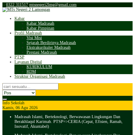
:
:
0322 311517
mtsnegeri2lmg@gmail.com
Kabar
Kabar Madrasah
Kabar Pimpinan
Profil Madrasah
Visi Misi
Sejarah Berdirinya Madrasah
Ekstrakurikuler Madrasah
Prestasi Madrasah
PTSP
Layanan Digital
KURIKULUM
RDM
Struktur Organisasi Madrasah
Info Sekolah
Kamis, 06 Agu 2026
Madrasah Islami, Berteknologi, Berwawasan Lingkungan Dan
Berakhlaqul Karimah. PTSP=>CERIA (Cepat, Efisien, Ramah,
Inovatif, Akuntabel)