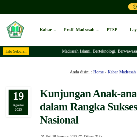
Kabar
Profil Madrasah
PTSP
Lay
Info Sekolah
Madrasah Islami, Berteknologi, Berwawasan Ling
Anda disini :
Home
-
Kabar Madrasah
Kunjungan Anak-ana
19
dalam Rangka Sukses
Agustus
2025
Nasional
Sel, 19 Agustus 2025
Dibaca 313x