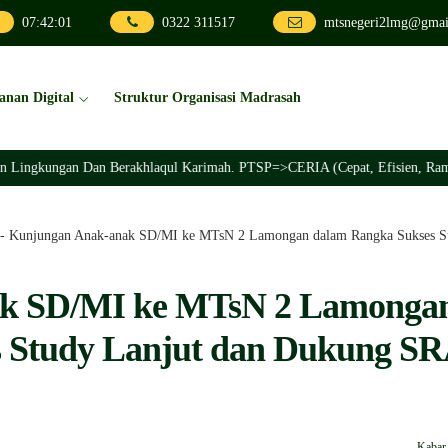
07
:
42
:
03
0322 311517
mtsnegeri2lmg@gmai
anan Digital
Struktur Organisasi Madrasah
kungan Dan Berakhlaqul Karimah. PTSP=>CERIA (Cepat, Efisien, Ramah, Inov
-
Kunjungan Anak-anak SD/MI ke MTsN 2 Lamongan dalam Rangka Sukses St
k SD/MI ke MTsN 2 Lamonga
 Study Lanjut dan Dukung S
Kabar