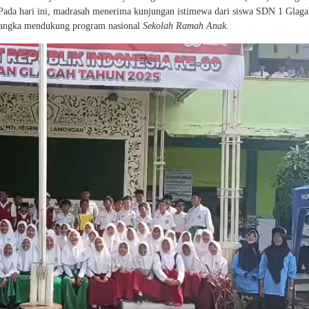
. Pada hari ini, madrasah menerima kunjungan istimewa dari siswa SDN 1 Glag
rangka mendukung program nasional
Sekolah Ramah Anak
.