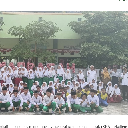
ali menunjukkan komitmennya sebagai sekolah ramah anak (SRA) sekaligus 