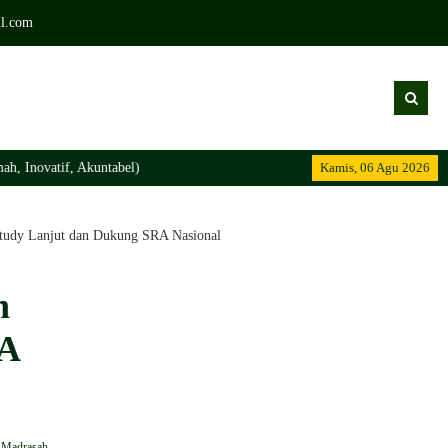
l.com
atif, Akuntabel)
Kamis, 06 Agu 2026
udy Lanjut dan Dukung SRA Nasional
n
RA
 Madrasah