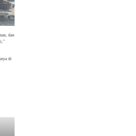
man, dan
i,”
snya di