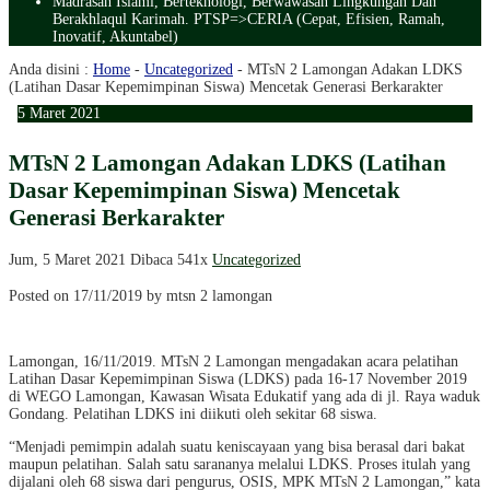
Madrasah Islami, Berteknologi, Berwawasan Lingkungan Dan
Berakhlaqul Karimah. PTSP=>CERIA (Cepat, Efisien, Ramah,
Inovatif, Akuntabel)
Anda disini :
Home
-
Uncategorized
-
MTsN 2 Lamongan Adakan LDKS
(Latihan Dasar Kepemimpinan Siswa) Mencetak Generasi Berkarakter
5
Maret
2021
MTsN 2 Lamongan Adakan LDKS (Latihan
Dasar Kepemimpinan Siswa) Mencetak
Generasi Berkarakter
Jum, 5 Maret 2021
Dibaca 541x
Uncategorized
Posted on 17/11/2019 by mtsn 2 lamongan
Lamongan, 16/11/2019. MTsN 2 Lamongan mengadakan acara pelatihan
Latihan Dasar Kepemimpinan Siswa (LDKS) pada 16-17 November 2019
di WEGO Lamongan, Kawasan Wisata Edukatif yang ada di jl. Raya waduk
Gondang. Pelatihan LDKS ini diikuti oleh sekitar 68 siswa.
“Menjadi pemimpin adalah suatu keniscayaan yang bisa berasal dari bakat
maupun pelatihan. Salah satu sarananya melalui LDKS. Proses itulah yang
dijalani oleh 68 siswa dari pengurus, OSIS, MPK MTsN 2 Lamongan,” kata