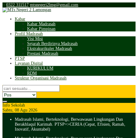
:
:
0322 311517
mtsnegeri2lmg@gmail.com
Kabar
Kabar Madrasah
Kabar Pimpinan
Profil Madrasah
Visi Misi
Sejarah Berdirinya Madrasah
Ekstrakurikuler Madrasah
Prestasi Madrasah
PTSP
Layanan Digital
KURIKULUM
RDM
Struktur Organisasi Madrasah
Info Sekolah
Sabtu, 08 Agu 2026
Madrasah Islami, Berteknologi, Berwawasan Lingkungan Dan
Berakhlaqul Karimah. PTSP=>CERIA (Cepat, Efisien, Ramah,
Inovatif, Akuntabel)