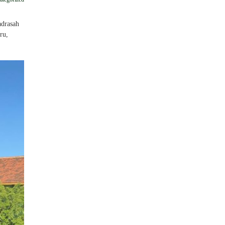
drasah
ru,