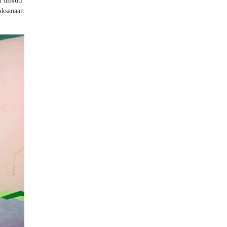
 diikuti
aksanaan