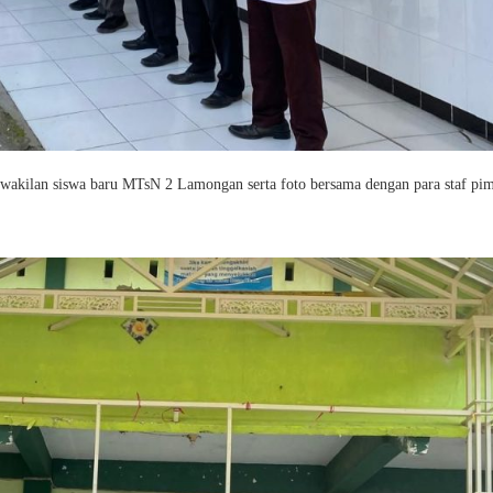
rwakilan siswa baru MTsN 2 Lamongan serta foto bersama dengan para staf pi