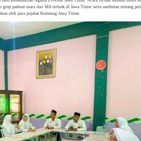
oleh Kementerian Agama Provinsi Jawa Timur. Acara virtual melalui zoom ini
 grup paduan suara dari MA terbaik di Jawa Timur serta sambutan tentang pel
kan oleh para pejabat Kemenag Jawa Timur.