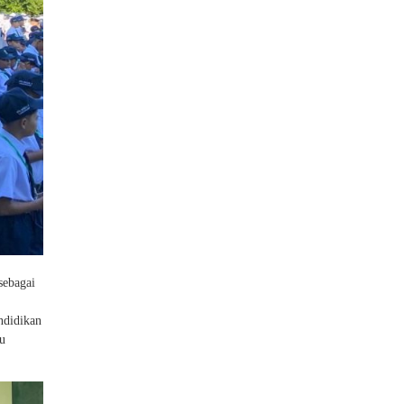
sebagai
ndidikan
u