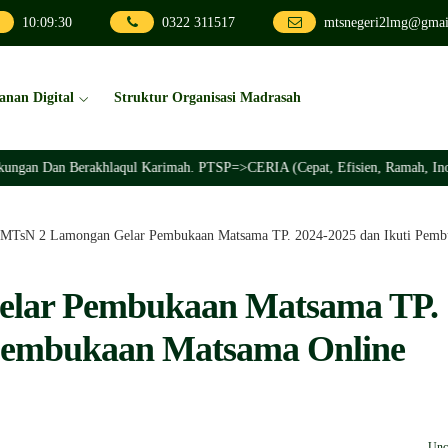
10
:
09
:
32
0322 311517
mtsnegeri2lmg@gmai
anan Digital
Struktur Organisasi Madrasah
Berakhlaqul Karimah. PTSP=>CERIA (Cepat, Efisien, Ramah, Inovatif, Akunt
MTsN 2 Lamongan Gelar Pembukaan Matsama TP. 2024-2025 dan Ikuti Pemb
lar Pembukaan Matsama TP.
 Pembukaan Matsama Online
Unc