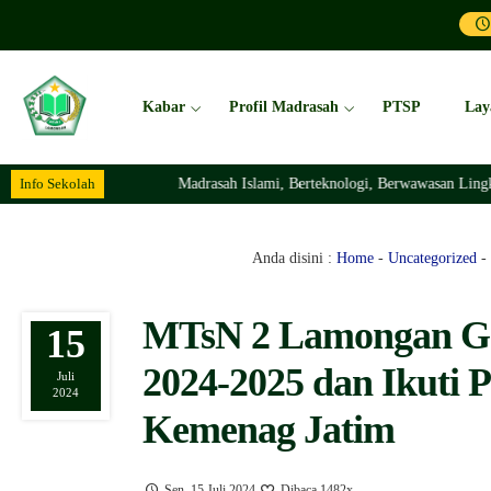
Kabar
Profil Madrasah
PTSP
Lay
Info Sekolah
Madrasah Islami, Berteknologi, Berwawasan Lingkungan Dan 
Anda disini :
Home
-
Uncategorized
-
MTsN 2 Lamongan Ge
15
2024-2025 dan Ikuti
Juli
2024
Kemenag Jatim
Sen, 15 Juli 2024
Dibaca 1482x