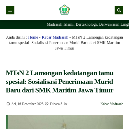
Madrasah Islami, Berteknologi, Berwawasan Lingkun
Kabar
Profil Madrasah
Kabar Madrasah
Anda disini :
Home
-
Kabar Madrasah
-
MTsN 2 Lamongan kedatangan
tamu spesial: Sosialisasi Penerimaan Murid Baru dari SMK Maritim
PTSP
Kabar Pimpinan
Visi Misi
Jawa Timur
Layanan Digital
Sejarah Berdirinya Madrasah
Struktur Organisasi Madrasah
Ekstrakurikuler Madrasah
KURIKULUM
MTsN 2 Lamongan kedatangan tamu
spesial: Sosialisasi Penerimaan Murid
Prestasi Madrasah
RDM
Baru dari SMK Maritim Jawa Timur
Sel, 16 Desember 2025
Dibaca 510x
Kabar Madrasah