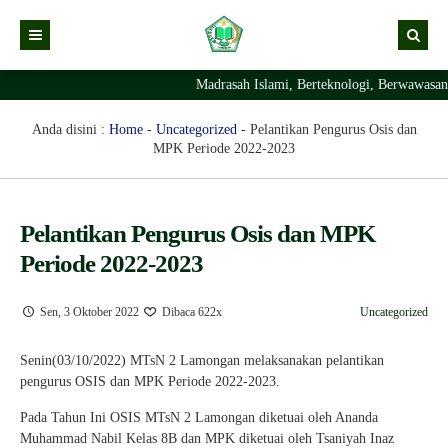
Madrasah Islami, Berteknologi, Berwawasan
Kabar
Profil Madrasah
Kabar Madrasah
Anda disini :
Home
-
Uncategorized
-
Pelantikan Pengurus Osis dan
MPK Periode 2022-2023
PTSP
Kabar Pimpinan
Visi Misi
Layanan Digital
Sejarah Berdirinya Madrasah
Pelantikan Pengurus Osis dan MPK
Struktur Organisasi Madrasah
Ekstrakurikuler Madrasah
KURIKULUM
Periode 2022-2023
Prestasi Madrasah
RDM
Sen, 3 Oktober 2022
Dibaca 622x
Uncategorized
Senin(03/10/2022) MTsN 2 Lamongan melaksanakan pelantikan
pengurus OSIS dan MPK Periode 2022-2023.
Pada Tahun Ini OSIS MTsN 2 Lamongan diketuai oleh Ananda
Muhammad Nabil Kelas 8B dan MPK diketuai oleh Tsaniyah Inaz