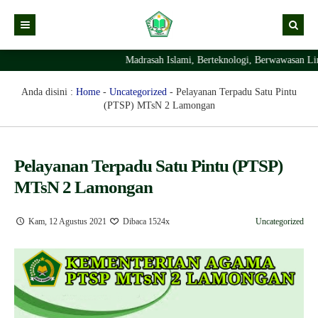
Madrasah Islami, Berteknologi, Berwawasan Lin
Kabar
Profil Madrasah
Kabar Madrasah
Anda disini :
Home
-
Uncategorized
-
Pelayanan Terpadu Satu Pintu
(PTSP) MTsN 2 Lamongan
PTSP
Kabar Pimpinan
Visi Misi
Layanan Digital
Sejarah Berdirinya Madrasah
Pelayanan Terpadu Satu Pintu (PTSP)
Struktur Organisasi Madrasah
Ekstrakurikuler Madrasah
KURIKULUM
MTsN 2 Lamongan
Prestasi Madrasah
RDM
Kam, 12 Agustus 2021
Dibaca 1524x
Uncategorized