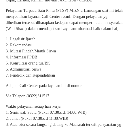
Cepat, Efisien, Ramah, Inovatif, Akuntabel (CERIA)
Pelayanan Terpadu Satu Pintu (PTSP) MTsN 2 Lamongan saat ini telah
menyediakan layanan Call Center resmi. Dengan pelayanan yg
diberikan tersebut diharapkan kedepan dapat mempermudah masyarakat
(Wali Siswa) dalam mendapatkan Layanan/Informasi baik dalam hal;
1. Legalisir Ijazah
2. Rekomendasi
3. Mutasi Pindah/Masuk Siswa
4. Informasi PPDB
5. Konsultasi orang tua/BK
6. Administrasi Siswa
7. Pendidik dan Kependidikan
Adapun Call Center pada layanan ini di nomor :
Via Telepon (0322)311517
Waktu pelayanan setiap hari kerja:
1. Senin s.d. Sabtu (Pukul 07.30.s.d. 14.00.WIB)
2. Jumat (Pukul 07.30.s.d 11.30.WIB)
3. Atau bisa secara langsung datang ke Madrasah terkait persyaratan yg