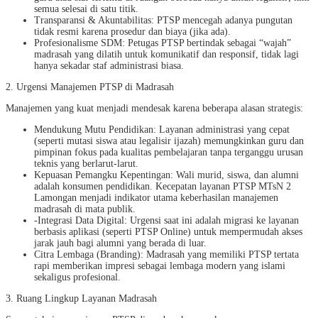
semua selesai di satu titik.
Transparansi & Akuntabilitas: PTSP mencegah adanya pungutan
tidak resmi karena prosedur dan biaya (jika ada).
Profesionalisme SDM: Petugas PTSP bertindak sebagai “wajah”
madrasah yang dilatih untuk komunikatif dan responsif, tidak lagi
hanya sekadar staf administrasi biasa.
2. Urgensi Manajemen PTSP di Madrasah
Manajemen yang kuat menjadi mendesak karena beberapa alasan strategis:
Mendukung Mutu Pendidikan: Layanan administrasi yang cepat
(seperti mutasi siswa atau legalisir ijazah) memungkinkan guru dan
pimpinan fokus pada kualitas pembelajaran tanpa terganggu urusan
teknis yang berlarut-larut.
Kepuasan Pemangku Kepentingan: Wali murid, siswa, dan alumni
adalah konsumen pendidikan. Kecepatan layanan PTSP MTsN 2
Lamongan menjadi indikator utama keberhasilan manajemen
madrasah di mata publik.
-Integrasi Data Digital: Urgensi saat ini adalah migrasi ke layanan
berbasis aplikasi (seperti PTSP Online) untuk mempermudah akses
jarak jauh bagi alumni yang berada di luar.
Citra Lembaga (Branding): Madrasah yang memiliki PTSP tertata
rapi memberikan impresi sebagai lembaga modern yang islami
sekaligus profesional.
3. Ruang Lingkup Layanan Madrasah