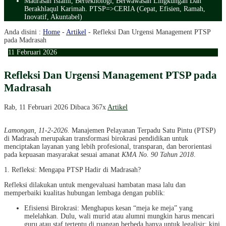
Madrasah Islami, Berteknologi, Berwawasan Lingkungan Dan
Berakhlaqul Karimah. PTSP=>CERIA (Cepat, Efisien, Ramah,
Inovatif, Akuntabel)
Anda disini :
Home
-
Artikel
-
Refleksi Dan Urgensi Management PTSP
pada Madrasah
11
Februari
2026
Refleksi Dan Urgensi Management PTSP pada
Madrasah
Rab, 11 Februari 2026
Dibaca 367x
Artikel
Lamongan, 11-2-2026.
Manajemen Pelayanan Terpadu Satu Pintu (PTSP)
di Madrasah merupakan transformasi birokrasi pendidikan untuk
menciptakan layanan yang lebih profesional, transparan, dan berorientasi
pada kepuasan masyarakat sesuai amanat
KMA No. 90 Tahun 2018
.
1. Refleksi: Mengapa PTSP Hadir di Madrasah?
Refleksi dilakukan untuk mengevaluasi hambatan masa lalu dan
memperbaiki kualitas hubungan lembaga dengan publik:
Efisiensi Birokrasi: Menghapus kesan “meja ke meja” yang
melelahkan. Dulu, wali murid atau alumni mungkin harus mencari
guru atau staf tertentu di ruangan berbeda hanya untuk legalisir; kini