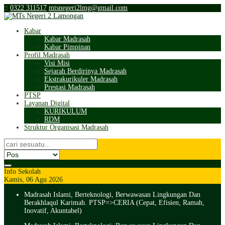
:
:
0322 311517
mtsnegeri2lmg@gmail.com
Kabar
Kabar Madrasah
Kabar Pimpinan
Profil Madrasah
Visi Misi
Sejarah Berdirinya Madrasah
Ekstrakurikuler Madrasah
Prestasi Madrasah
PTSP
Layanan Digital
KURIKULUM
RDM
Struktur Organisasi Madrasah
Info Sekolah
Kamis, 06 Agu 2026
Madrasah Islami, Berteknologi, Berwawasan Lingkungan Dan
Berakhlaqul Karimah. PTSP=>CERIA (Cepat, Efisien, Ramah,
Inovatif, Akuntabel)