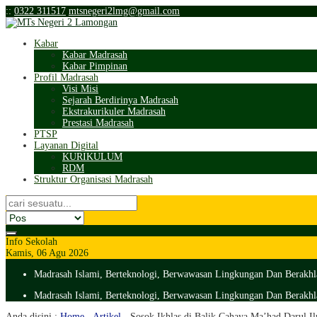
:
:
0322 311517
mtsnegeri2lmg@gmail.com
Kabar
Kabar Madrasah
Kabar Pimpinan
Profil Madrasah
Visi Misi
Sejarah Berdirinya Madrasah
Ekstrakurikuler Madrasah
Prestasi Madrasah
PTSP
Layanan Digital
KURIKULUM
RDM
Struktur Organisasi Madrasah
Info Sekolah
Kamis, 06 Agu 2026
Madrasah Islami, Berteknologi, Berwawasan Lingkungan Dan Berakhl
Madrasah Islami, Berteknologi, Berwawasan Lingkungan Dan Berakhl
Anda disini :
Home
-
Artikel
-
Sosok Ikhlas di Balik Cahaya Ma’had Darul