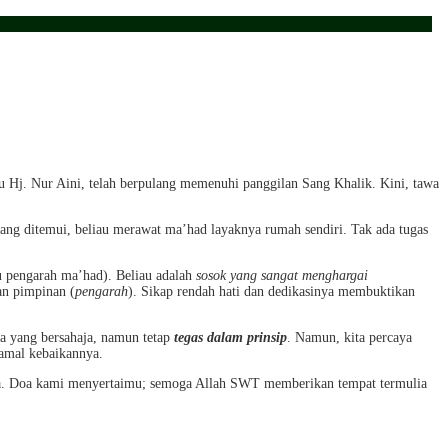
bu Hj. Nur Aini, telah berpulang memenuhi panggilan Sang Khalik. Kini, tawa
ang ditemui, beliau merawat ma’had layaknya rumah sendiri. Tak ada tugas
ku pengarah ma’had). Beliau adalah
sosok yang sangat menghargai
an pimpinan (
pengarah
). Sikap rendah hati dan dedikasinya membuktikan
a yang bersahaja, namun tetap
tegas dalam prinsip
. Namun, kita percaya
 amal kebaikannya.
hnya. Doa kami menyertaimu; semoga Allah SWT memberikan tempat termulia