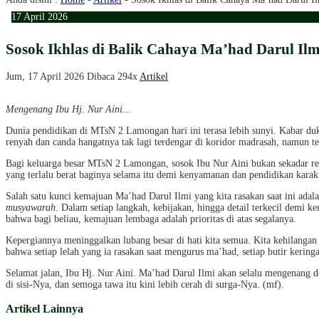
17
April
2026
Sosok Ikhlas di Balik Cahaya Ma’had Darul I
Jum, 17 April 2026
Dibaca 294x
Artikel
Mengenang Ibu Hj. Nur Aini…
Dunia pendidikan di MTsN 2 Lamongan hari ini terasa lebih sunyi. Kabar duk
renyah dan canda hangatnya tak lagi terdengar di koridor madrasah, namun te
Bagi keluarga besar MTsN 2 Lamongan, sosok Ibu Nur Aini bukan sekadar rek
yang terlalu berat baginya selama itu demi kenyamanan dan pendidikan karakte
Salah satu kunci kemajuan Ma’had Darul Ilmi yang kita rasakan saat ini adal
musyawarah
. Dalam setiap langkah, kebijakan, hingga detail terkecil demi
bahwa bagi beliau, kemajuan lembaga adalah prioritas di atas segalanya.
Kepergiannya meninggalkan lubang besar di hati kita semua. Kita kehilanga
bahwa setiap lelah yang ia rasakan saat mengurus ma’had, setiap butir keri
Selamat jalan, Ibu Hj. Nur Aini. Ma’had Darul Ilmi akan selalu mengenang
di sisi-Nya, dan semoga tawa itu kini lebih cerah di surga-Nya. (mf).
Artikel Lainnya