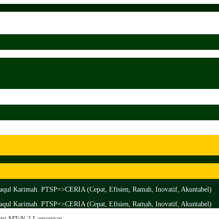
aqul Karimah. PTSP=>CERIA (Cepat, Efisien, Ramah, Inovatif, Akuntabel)
aqul Karimah. PTSP=>CERIA (Cepat, Efisien, Ramah, Inovatif, Akuntabel)
 Ilmi MTsN 2 Lamongan