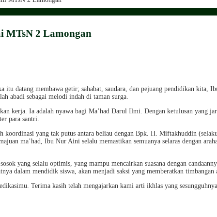
lmi MTsN 2 Lamongan
a itu datang membawa getir; sahabat, saudara, dan pejuang pendidikan kita, I
lah abadi sebagai melodi indah di taman surga.
an kerja. Ia adalah nyawa bagi Ma’had Darul Ilmi. Dengan ketulusan yang jar
r para santri.
ah koordinasi yang tak putus antara beliau dengan Bpk. H. Miftakhuddin (sela
 kemajuan ma’had, Ibu Nur Aini selalu memastikan semuanya selaras dengan arah
n sosok yang selalu optimis, yang mampu mencairkan suasana dengan candaanny
ngatnya dalam mendidik siswa, akan menjadi saksi yang memberatkan timbangan
 dedikasimu. Terima kasih telah mengajarkan kami arti ikhlas yang sesunggu