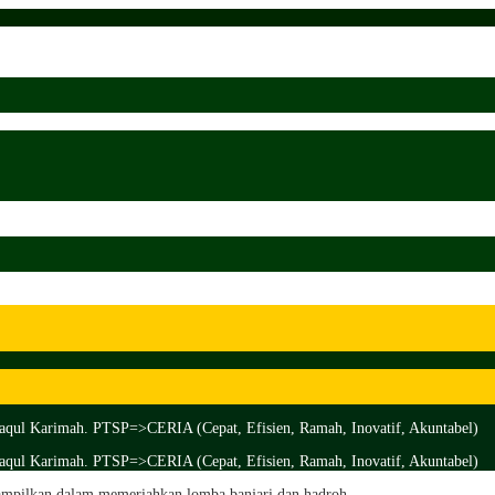
aqul Karimah. PTSP=>CERIA (Cepat, Efisien, Ramah, Inovatif, Akuntabel)
aqul Karimah. PTSP=>CERIA (Cepat, Efisien, Ramah, Inovatif, Akuntabel)
mpilkan dalam memeriahkan lomba banjari dan hadroh