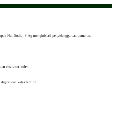
ak Nur Sodiq, S.Ag menginisiasi penyelenggaraan pameran.
an ekstrakurikuler.
gital dan kelas tahfidz.