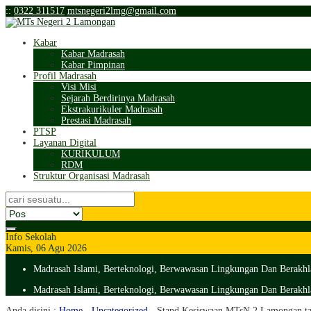
:
:
0322 311517
mtsnegeri2lmg@gmail.com
Kabar
Kabar Madrasah
Kabar Pimpinan
Profil Madrasah
Visi Misi
Sejarah Berdirinya Madrasah
Ekstrakurikuler Madrasah
Prestasi Madrasah
PTSP
Layanan Digital
KURIKULUM
RDM
Struktur Organisasi Madrasah
Info Sekolah
Kamis, 06 Agu 2026
Madrasah Islami, Berteknologi, Berwawasan Lingkungan Dan Berakhl
Madrasah Islami, Berteknologi, Berwawasan Lingkungan Dan Berakhl
Anda disini :
Home
-
Uncategorized
-
Stand Kesiswaan MTsN 2 Lamongan ta