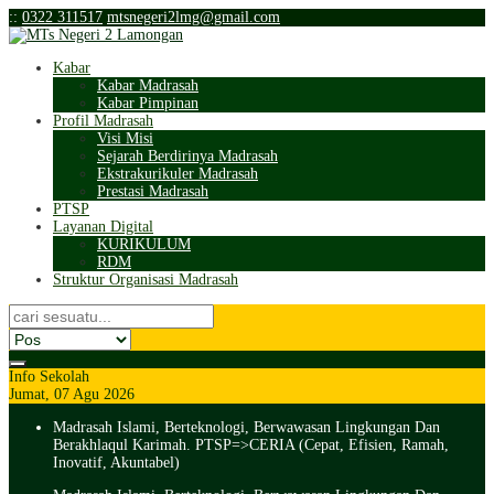
:
:
0322 311517
mtsnegeri2lmg@gmail.com
Kabar
Kabar Madrasah
Kabar Pimpinan
Profil Madrasah
Visi Misi
Sejarah Berdirinya Madrasah
Ekstrakurikuler Madrasah
Prestasi Madrasah
PTSP
Layanan Digital
KURIKULUM
RDM
Struktur Organisasi Madrasah
Info Sekolah
Jumat, 07 Agu 2026
Madrasah Islami, Berteknologi, Berwawasan Lingkungan Dan
Berakhlaqul Karimah. PTSP=>CERIA (Cepat, Efisien, Ramah,
Inovatif, Akuntabel)