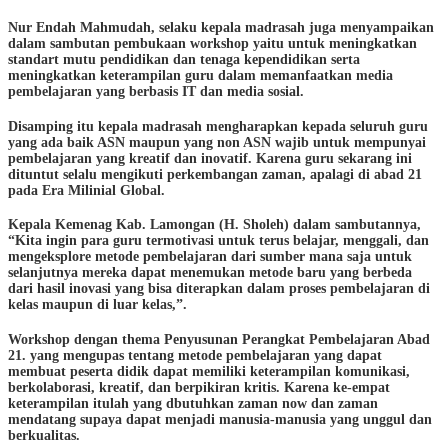
Nur Endah Mahmudah, selaku kepala madrasah juga menyampaikan
dalam sambutan pembukaan workshop yaitu untuk meningkatkan
standart mutu pendidikan dan tenaga kependidikan serta
meningkatkan keterampilan guru dalam memanfaatkan media
pembelajaran yang berbasis IT dan media sosial.
Disamping itu kepala madrasah mengharapkan kepada seluruh guru
yang ada baik ASN maupun yang non ASN wajib untuk mempunyai
pembelajaran yang kreatif dan inovatif. Karena guru sekarang ini
dituntut selalu mengikuti perkembangan zaman, apalagi di abad 21
pada Era Milinial Global.
Kepala Kemenag Kab. Lamongan (H. Sholeh) dalam sambutannya,
“Kita ingin para guru termotivasi untuk terus belajar, menggali, dan
mengeksplore metode pembelajaran dari sumber mana saja untuk
selanjutnya mereka dapat menemukan metode baru yang berbeda
dari hasil inovasi yang bisa diterapkan dalam proses pembelajaran di
kelas maupun di luar kelas,”.
Workshop dengan thema Penyusunan Perangkat Pembelajaran Abad
21. yang mengupas tentang metode pembelajaran yang dapat
membuat peserta didik dapat memiliki keterampilan komunikasi,
berkolaborasi, kreatif, dan berpikiran kritis. Karena ke-empat
keterampilan itulah yang dbutuhkan zaman now dan zaman
mendatang supaya dapat menjadi manusia-manusia yang unggul dan
berkualitas.