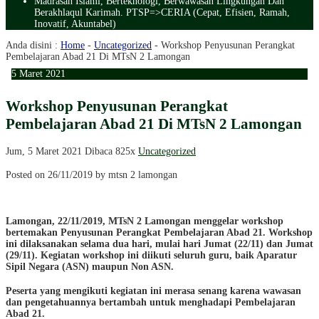
Madrasah Islami, Berteknologi, Berwawasan Lingkungan Dan
Berakhlaqul Karimah. PTSP=>CERIA (Cepat, Efisien, Ramah,
Inovatif, Akuntabel)
Anda disini :
Home
-
Uncategorized
-
Workshop Penyusunan Perangkat
Pembelajaran Abad 21 Di MTsN 2 Lamongan
5
Maret
2021
Workshop Penyusunan Perangkat
Pembelajaran Abad 21 Di MTsN 2 Lamongan
Jum, 5 Maret 2021
Dibaca 825x
Uncategorized
Posted on 26/11/2019 by mtsn 2 lamongan
Lamongan, 22/11/2019, MTsN 2 Lamongan menggelar workshop
bertemakan Penyusunan Perangkat Pembelajaran Abad 21. Workshop
ini dilaksanakan selama dua hari, mulai hari Jumat (22/11) dan Jumat
(29/11). Kegiatan workshop ini diikuti seluruh guru, baik Aparatur
Sipil Negara (ASN) maupun Non ASN.
Peserta yang mengikuti kegiatan ini merasa senang karena wawasan
dan pengetahuannya bertambah untuk menghadapi Pembelajaran
Abad 21.