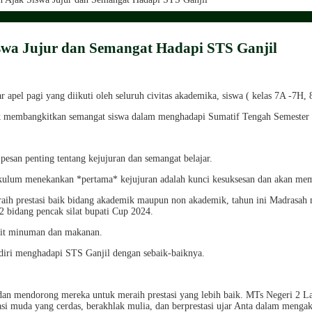
wa Jujur dan Semangat Hadapi STS Ganjil
el pagi yang diikuti oleh seluruh civitas akademika, siswa ( kelas 7A -7H,
uk membangkitkan semangat siswa dalam menghadapi Sumatif Tengah Semester 
san penting tentang kejujuran dan semangat belajar.
ikulum menekankan *pertama* kejujuran adalah kunci kesuksesan dan akan mem
aih prestasi baik bidang akademik maupun non akademik, tahun ini Madrasah 
2 bidang pencak silat bupati Cup 2024.
kait minuman dan makanan.
diri menghadapi STS Ganjil dengan sebaik-baiknya.
a dan mendorong mereka untuk meraih prestasi yang lebih baik. MTs Negeri 2
si muda yang cerdas, berakhlak mulia, dan berprestasi ujar Anta dalam mengak