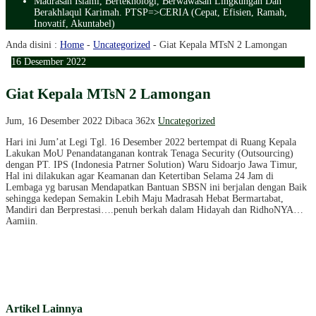
Madrasah Islami, Berteknologi, Berwawasan Lingkungan Dan
Berakhlaqul Karimah. PTSP=>CERIA (Cepat, Efisien, Ramah,
Inovatif, Akuntabel)
Anda disini :
Home
-
Uncategorized
-
Giat Kepala MTsN 2 Lamongan
16
Desember
2022
Giat Kepala MTsN 2 Lamongan
Jum, 16 Desember 2022
Dibaca 362x
Uncategorized
Hari ini Jum’at Legi Tgl. 16 Desember 2022 bertempat di Ruang Kepala
Lakukan MoU Penandatanganan kontrak Tenaga Security (Outsourcing)
dengan PT. IPS (Indonesia Patrner Solution) Waru Sidoarjo Jawa Timur,
Hal ini dilakukan agar Keamanan dan Ketertiban Selama 24 Jam di
Lembaga yg barusan Mendapatkan Bantuan SBSN ini berjalan dengan Baik
sehingga kedepan Semakin Lebih Maju Madrasah Hebat Bermartabat,
Mandiri dan Berprestasi….penuh berkah dalam Hidayah dan RidhoNYA…
Aamiin.
Artikel Lainnya