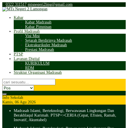
:
:
0322 311517
mtsnegeri2lmg@gmail.com
Kabar
Kabar Madrasah
Kabar Pimpinan
Profil Madrasah
Visi Misi
Sejarah Berdirinya Madrasah
Ekstrakurikuler Madrasah
Prestasi Madrasah
PTSP
Layanan Digital
KURIKULUM
RDM
Struktur Organisasi Madrasah
Info Sekolah
Kamis, 06 Agu 2026
Madrasah Islami, Berteknologi, Berwawasan Lingkungan Dan
Berakhlaqul Karimah. PTSP=>CERIA (Cepat, Efisien, Ramah,
Inovatif, Akuntabel)