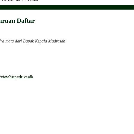
ruan Daftar
dra mata dari Bapak Kepala Madrasah
view?usp=drivesdk