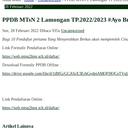
28
Februari
2022
PPDB MTsN 2 Lamongan TP.2022/2023 #Ayo Bu
Sen, 28 Februari 2022
Dibaca 935x
Uncategorized
Bagi 10 Pendaftar pertama Yang Menyerahkan Berkas akan memperoleh Cin
Link Formulir Pendaftaran Online :
https://web.mtsn2lmg.sch.id/daftar/
Download Formulir PPDB Offline :
https://drive.google.com/file/d/1iBfGcGCAScE3ErhGvdpiAMQFHQCoTVqI/
Link Pendaftaran Online :
https://web.mtsn2lmg.sch.id/daftar/
Artikel Lainnya