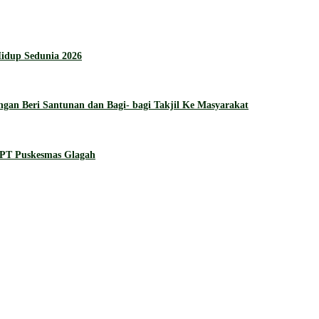
Hidup Sedunia 2026
n Beri Santunan dan Bagi- bagi Takjil Ke Masyarakat
UPT Puskesmas Glagah