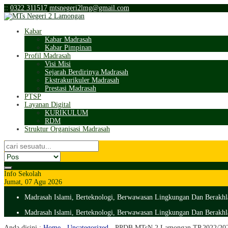
:
:
0322 311517
mtsnegeri2lmg@gmail.com
Kabar
Kabar Madrasah
Kabar Pimpinan
Profil Madrasah
Visi Misi
Sejarah Berdirinya Madrasah
Ekstrakurikuler Madrasah
Prestasi Madrasah
PTSP
Layanan Digital
KURIKULUM
RDM
Struktur Organisasi Madrasah
Info Sekolah
Jumat, 07 Agu 2026
Madrasah Islami, Berteknologi, Berwawasan Lingkungan Dan Berakhl
Madrasah Islami, Berteknologi, Berwawasan Lingkungan Dan Berakhl
Anda disini :
Home
-
Uncategorized
-
PPDB MTsN 2 Lamongan TP.2022/202