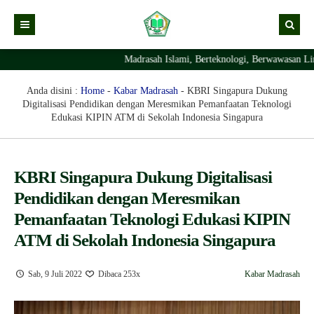
Madrasah Islami, Berteknologi, Berwawasan Ling
Kabar
Profil Madrasah
Kabar Madrasah
Anda disini :
Home
-
Kabar Madrasah
-
KBRI Singapura Dukung
Digitalisasi Pendidikan dengan Meresmikan Pemanfaatan Teknologi
PTSP
Kabar Pimpinan
Visi Misi
Edukasi KIPIN ATM di Sekolah Indonesia Singapura
Layanan Digital
Sejarah Berdirinya Madrasah
Struktur Organisasi Madrasah
Ekstrakurikuler Madrasah
KURIKULUM
KBRI Singapura Dukung Digitalisasi
Pendidikan dengan Meresmikan
Prestasi Madrasah
RDM
Pemanfaatan Teknologi Edukasi KIPIN
ATM di Sekolah Indonesia Singapura
Sab, 9 Juli 2022
Dibaca 253x
Kabar Madrasah