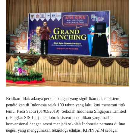
Kritikan tidak adanya perkembangan yang signifikan dalam sistem
pendidikan di Indonesia sejak 100 tahun yang lalu, kini menemui titik
temu. Pada Sabtu (31/03/2019), Sekolah Indonesia Singapura Limited
(disingkat SIS Ltd) mendobrak sistem pendidikan yang masih
konvensional dengan resmi menjadi sekolah Indonesia pertama di luar
negeri yang menggunakan teknologi edukasi KIPIN ATM sebagai