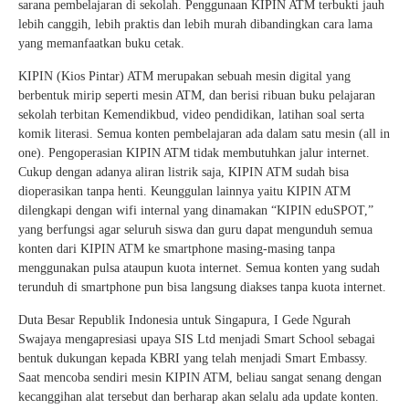
sarana pembelajaran di sekolah. Penggunaan KIPIN ATM terbukti jauh
lebih canggih, lebih praktis dan lebih murah dibandingkan cara lama
yang memanfaatkan buku cetak.
KIPIN (Kios Pintar) ATM merupakan sebuah mesin digital yang
berbentuk mirip seperti mesin ATM, dan berisi ribuan buku pelajaran
sekolah terbitan Kemendikbud, video pendidikan, latihan soal serta
komik literasi. Semua konten pembelajaran ada dalam satu mesin (all in
one). Pengoperasian KIPIN ATM tidak membutuhkan jalur internet.
Cukup dengan adanya aliran listrik saja, KIPIN ATM sudah bisa
dioperasikan tanpa henti. Keunggulan lainnya yaitu KIPIN ATM
dilengkapi dengan wifi internal yang dinamakan “KIPIN eduSPOT,”
yang berfungsi agar seluruh siswa dan guru dapat mengunduh semua
konten dari KIPIN ATM ke smartphone masing-masing tanpa
menggunakan pulsa ataupun kuota internet. Semua konten yang sudah
terunduh di smartphone pun bisa langsung diakses tanpa kuota internet.
Duta Besar Republik Indonesia untuk Singapura, I Gede Ngurah
Swajaya mengapresiasi upaya SIS Ltd menjadi Smart School sebagai
bentuk dukungan kepada KBRI yang telah menjadi Smart Embassy.
Saat mencoba sendiri mesin KIPIN ATM, beliau sangat senang dengan
kecanggihan alat tersebut dan berharap akan selalu ada update konten.