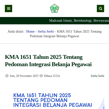
Madrasah Islami, Berteknologi, Berwawasa
Kabar
Profil Madrasah
Kabar Madrasah
Anda disini :
Home
-
Serba Serbi
-
KMA 1651 Tahun 2025 Tentang
Pedoman Integrasi Belanja Pegawai
PTSP
Kabar Pimpinan
Visi Misi
Layanan Digital
Sejarah Berdirinya Madrasah
KMA 1651 Tahun 2025 Tentang
Struktur Organisasi Madrasah
Ekstrakurikuler Madrasah
KURIKULUM
Pedoman Integrasi Belanja Pegawai
Prestasi Madrasah
RDM
Jum, 28 November 2025
Dibaca 3152x
Serba Serbi