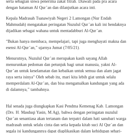
serta sebagian siswa penerima zakat fitrah. Diawali pada pra acara
dengan hataman Al Qur’an dan dilanjutkan acara inti.
Kepala Madrasah Tsanawiyah Negeri 2 Lamongan (Nur Endah
Mahmudah) mengatakan peringatan Nuzulul Qur’an kali ini hendaknya
dijadikan sebagai wahana untuk mentadabburi Al-Qur’an.
“Bukan hanya membaca, mempelajari, tapi juga menghayati makna dan
esensi Al-Qur’an,” ujarnya Jumat (7/05/21).
Menurutnya, Nuzulul Qur’an merupakan kasih sayang Allah
menurunkan pedoman dan petunjuk bagi umat manusia, yakni Al-
Qur’an untuk keselamatan dan kebaikan untuk semua dan alam jagat
raya serta isinya“ Oleh sebab itu, mari kita lebih giat untuk selalu
memperdalam Al-Qur’an, dan bisa mengamalkan kandungan yang ada
di dalamnya,” tambahnya.
Hal senada juga diungkapkan Kasi Pendma Kemenag Kab. Lamongan
(Drs. H. Masduqi Yasin, M.Ag), bahwa dengan peringatan nuzulul
Qur’an senantiasa akan tertanam dan terpatri dalam hati sanubari warga
madrasah untuk selalu cinta dan setia kepada kitab suci Al Qur`an dan
segala isi kandungannya dapat diaplikasikan dalam kehidupan sehari-