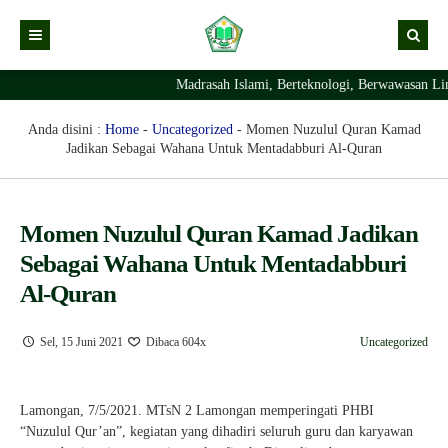
Madrasah Islami, Berteknologi, Berwawasan Lin
Kabar
Profil Madrasah
Kabar Madrasah
Anda disini :
Home
-
Uncategorized
-
Momen Nuzulul Quran Kamad
Jadikan Sebagai Wahana Untuk Mentadabburi Al-Quran
PTSP
Kabar Pimpinan
Visi Misi
Layanan Digital
Sejarah Berdirinya Madrasah
Momen Nuzulul Quran Kamad Jadikan
Struktur Organisasi Madrasah
Ekstrakurikuler Madrasah
KURIKULUM
Sebagai Wahana Untuk Mentadabburi
Prestasi Madrasah
RDM
Al-Quran
Sel, 15 Juni 2021
Dibaca 604x
Uncategorized
Lamongan, 7/5/2021. MTsN 2 Lamongan memperingati PHBI
“Nuzulul Qur’an”, kegiatan yang dihadiri seluruh guru dan karyawan