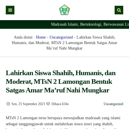
Madrasah Islami, Berteknologi, Berwawasan Li
Kabar
Profil Madrasah
Kabar Madrasah
Anda disini :
Home
-
Uncategorized
-
Lahirkan Siswa Shahih,
Humanis, dan Moderat, MTsN 2 Lamongan Bentuk Satgas Amar
PTSP
Kabar Pimpinan
Visi Misi
Ma’ruf Nahi Mungkar
Layanan Digital
Sejarah Berdirinya Madrasah
Struktur Organisasi Madrasah
Ekstrakurikuler Madrasah
KURIKULUM
Lahirkan Siswa Shahih, Humanis, dan
Moderat, MTsN 2 Lamongan Bentuk
Prestasi Madrasah
RDM
Satgas Amar Ma’ruf Nahi Mungkar
Sen, 25 September 2023
Dibaca 634x
Uncategorized
MTsN 2 Lamongan terus berupaya mewujudkan madrasah yang islami
sebagai tanggungjawab untuk melahirkan siswa siswi yang shahih,