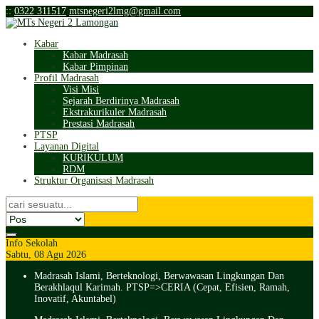
:
:
0322 311517
mtsnegeri2lmg@gmail.com
Kabar
Kabar Madrasah
Kabar Pimpinan
Profil Madrasah
Visi Misi
Sejarah Berdirinya Madrasah
Ekstrakurikuler Madrasah
Prestasi Madrasah
PTSP
Layanan Digital
KURIKULUM
RDM
Struktur Organisasi Madrasah
Info Sekolah
Sabtu, 08 Agu 2026
Madrasah Islami, Berteknologi, Berwawasan Lingkungan Dan
Berakhlaqul Karimah. PTSP=>CERIA (Cepat, Efisien, Ramah,
Inovatif, Akuntabel)