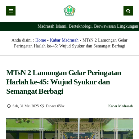
Madrasah Islami, Berteknologi, Berwawasan Lingkungan Dan Berakhla
Kabar
Profil Madrasah
Kabar Madrasah
Anda disini :
Home
-
Kabar Madrasah
-
MTsN 2 Lamongan Gelar
Peringatan Harlah ke-45: Wujud Syukur dan Semangat Berbagi
PTSP
Kabar Pimpinan
Visi Misi
Layanan Digital
Sejarah Berdirinya Madrasah
MTsN 2 Lamongan Gelar Peringatan
Struktur Organisasi Madrasah
Ekstrakurikuler Madrasah
KURIKULUM
Harlah ke-45: Wujud Syukur dan
Prestasi Madrasah
RDM
Semangat Berbagi
Sab, 31 Mei 2025
Dibaca 658x
Kabar Madrasah