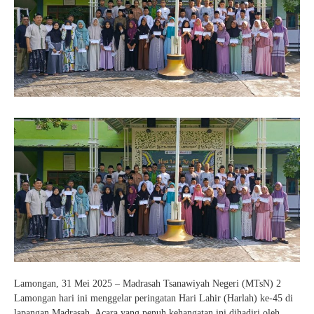
Lamongan, 31 Mei 2025 – Madrasah Tsanawiyah Negeri (MTsN) 2
Lamongan hari ini menggelar peringatan Hari Lahir (Harlah) ke-45 di
lapangan Madrasah. Acara yang penuh kehangatan ini dihadiri oleh