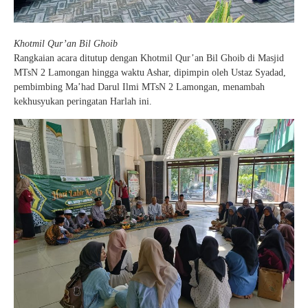
Khotmil Qur’an Bil Ghoib
Rangkaian acara ditutup dengan Khotmil Qur’an Bil Ghoib di Masjid
MTsN 2 Lamongan hingga waktu Ashar, dipimpin oleh Ustaz Syadad,
pembimbing Ma’had Darul Ilmi MTsN 2 Lamongan, menambah
kekhusyukan peringatan Harlah ini.