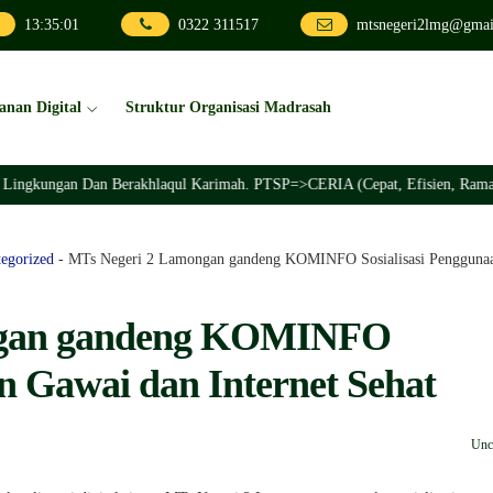
13
:
35
:
02
0322 311517
mtsnegeri2lmg@gmai
anan Digital
Struktur Organisasi Madrasah
ungan Dan Berakhlaqul Karimah. PTSP=>CERIA (Cepat, Efisien, Ramah, Inova
egorized
-
MTs Negeri 2 Lamongan gandeng KOMINFO Sosialisasi Penggunaan
ngan gandeng KOMINFO
an Gawai dan Internet Sehat
Unc