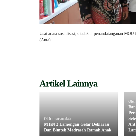
Usai acara sosialisasi, diadakan penandatanganan 
(Anta)
Artikel Lainnya
Oleh 
Ban
Per
Sel
Oleh : matsanedala
MTsN 2 Lamongan Gelar Deklarasi
Ant
Dan Bimtek Madrasah Ramah Anak
Lam