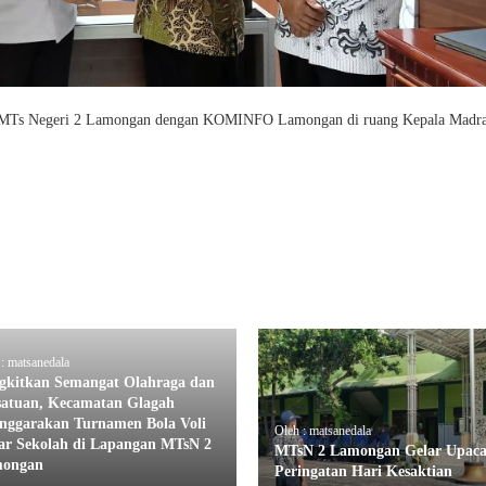
MOU MTs Negeri 2 Lamongan dengan KOMINFO Lamongan di ruang Kepala Madra
: matsanedala
gkitkan Semangat Olahraga dan
satuan, Kecamatan Glagah
enggarakan Turnamen Bola Voli
Oleh : matsanedala
ar Sekolah di Lapangan MTsN 2
MTsN 2 Lamongan Gelar Upaca
ongan
Peringatan Hari Kesaktian