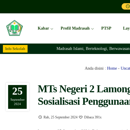
Kabar
Profil Madrasah
PTSP
Lay
Info Sekolah
Madrasah Islami, Berteknologi, Berwawasan Lingk
Anda disini :
Home
-
Uncat
MTs Negeri 2 Lamo
25
Sosialisasi Pengguna
September
2024
Rab, 25 September 2024
Dibaca 391x