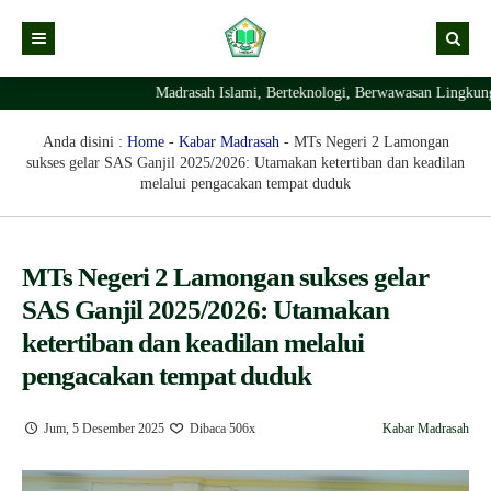
Madrasah Islami, Berteknologi, Berwawasan Lingkungan 
Kabar
Profil Madrasah
Kabar Madrasah
Anda disini :
Home
-
Kabar Madrasah
-
MTs Negeri 2 Lamongan
sukses gelar SAS Ganjil 2025/2026: Utamakan ketertiban dan keadilan
PTSP
Kabar Pimpinan
Visi Misi
melalui pengacakan tempat duduk
Layanan Digital
Sejarah Berdirinya Madrasah
Struktur Organisasi Madrasah
Ekstrakurikuler Madrasah
KURIKULUM
MTs Negeri 2 Lamongan sukses gelar
SAS Ganjil 2025/2026: Utamakan
Prestasi Madrasah
RDM
ketertiban dan keadilan melalui
pengacakan tempat duduk
Jum, 5 Desember 2025
Dibaca 506x
Kabar Madrasah