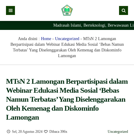
Madrasah Islami, Berteknologi, Berwawasan Ling
Kabar
Profil Madrasah
Kabar Madrasah
Anda disini :
Home
-
Uncategorized
-
MTsN 2 Lamongan
Berpartisipasi dalam Webinar Edukasi Media Sosial ‘Bebas Namun
PTSP
Kabar Pimpinan
Visi Misi
Terbatas’ Yang Diselenggarakan Oleh Kemenag dan Diskominfo
Lamongan
Layanan Digital
Sejarah Berdirinya Madrasah
Struktur Organisasi Madrasah
Ekstrakurikuler Madrasah
KURIKULUM
MTsN 2 Lamongan Berpartisipasi dalam
Prestasi Madrasah
RDM
Webinar Edukasi Media Sosial ‘Bebas
Namun Terbatas’ Yang Diselenggarakan
Oleh Kemenag dan Diskominfo
Lamongan
Sel, 20 Agustus 2024
Dibaca 396x
Uncategorized