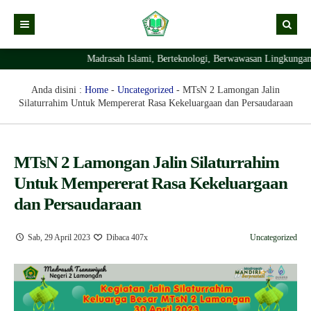
Madrasah Islami, Berteknologi, Berwawasan Lingkungan Dan B
Kabar
Profil Madrasah
Kabar Madrasah
Anda disini :
Home
-
Uncategorized
-
MTsN 2 Lamongan Jalin
Silaturrahim Untuk Mempererat Rasa Kekeluargaan dan Persaudaraan
PTSP
Kabar Pimpinan
Visi Misi
Layanan Digital
Sejarah Berdirinya Madrasah
MTsN 2 Lamongan Jalin Silaturrahim
Struktur Organisasi Madrasah
Ekstrakurikuler Madrasah
KURIKULUM
Untuk Mempererat Rasa Kekeluargaan
Prestasi Madrasah
RDM
dan Persaudaraan
Sab, 29 April 2023
Dibaca 407x
Uncategorized