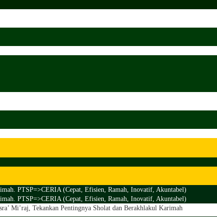
imah. PTSP=>CERIA (Cepat, Efisien, Ramah, Inovatif, Akuntabel)
imah. PTSP=>CERIA (Cepat, Efisien, Ramah, Inovatif, Akuntabel)
ra’ Mi’raj, Tekankan Pentingnya Sholat dan Berakhlakul Karimah