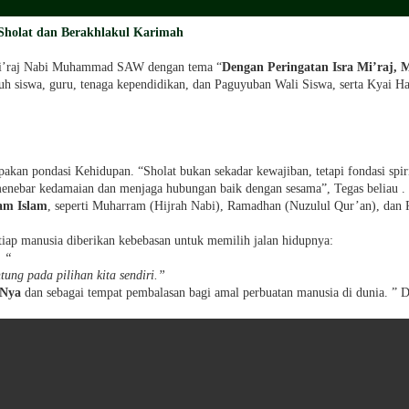
 Sholat dan Berakhlakul Karimah
Mi’raj Nabi Muhammad SAW dengan tema “
Dengan Peringatan Isra Mi’raj,
h siswa, guru, tenaga kependidikan, dan Paguyuban Wali Siswa, serta Kyai H
an pondasi Kehidupan. “Sholat bukan sekadar kewajiban, tetapi fondasi spiri
menebar kedamaian dan menjaga hubungan baik dengan sesama”, Tegas beliau .
am Islam
, seperti Muharram (Hijrah Nabi), Ramadhan (Nuzulul Qur’an), dan
tiap manusia diberikan kebebasan untuk memilih jalan hidupnya:
. “
tung pada pilihan kita sendiri.”
-Nya
dan sebagai tempat pembalasan bagi amal perbuatan manusia di dunia. ” D