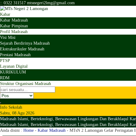
:
:
0322 311517
mtsnegeri2lmg@gmail.com
Kabar
Kabar Madrasah
Kabar Pimpinan
Profil Madrasah
Visi Misi
Sejarah Berdirinya Madrasah
Ekstrakurikuler Madrasah
Prestasi Madrasah
PTSP
Layanan Digital
KURIKULUM
RDM
Struktur Organisasi Madrasah
Info Sekolah
Sabtu, 08 Agu 2026
Madrasah Islami, Berteknologi, Berwawasan Lingkungan Dan Berakhlaqul Kar
Madrasah Islami, Berteknologi, Berwawasan Lingkungan Dan Berakhlaqul Kar
Anda disini :
Home
-
Kabar Madrasah
-
MTsN 2 Lamongan Gelar Peringatan Is