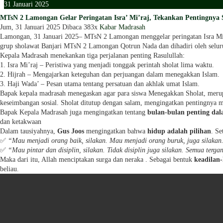
31
Januari
2025
MTsN 2 Lamongan Gelar Peringatan Isra’ Mi’raj, Tekankan Pentingnya
Jum, 31 Januari 2025
Dibaca 383x
Kabar Madrasah
Lamongan, 31 Januari 2025– MTsN 2 Lamongan menggelar peringatan Isra 
grup sholawat Banjari MTsN 2 Lamongan Qotrun Nada dan dihadiri oleh seluru
Kepala Madrasah menekankan tiga perjalanan penting Rasulullah:
1. Isra Mi’raj – Peristiwa yang menjadi tonggak perintah sholat lima waktu.
2. Hijrah – Mengajarkan keteguhan dan perjuangan dalam menegakkan Islam.
3. Haji Wada’ – Pesan utama tentang persatuan dan akhlak umat Islam.
Bapak kepala madrasah menegaskan agar para siswa Menegakkan Sholat, merupak
keseimbangan sosial. Sholat ditutup dengan salam, mengingatkan pentingnya 
Bapak Kepala Madrasah juga mengingatkan tentang
bulan-bulan penting dal
dan ketakwaan
Dalam tausiyahnya,
Gus Joos
mengingatkan bahwa
hidup adalah pilihan
. Se
✅
“Mau menjadi orang baik, silakan. Mau menjadi orang buruk, juga silakan
✅
“Mau pintar dan disiplin, silakan. Tidak disiplin juga silakan. Semua tergan
Maka dari itu, Allah menciptakan surga dan neraka . Sebagai bentuk
keadilan
beliau.