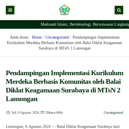
Madrasah Islami, Berteknologi, Berwawasan Lingkungan Da
Kabar
Profil Madrasah
Kabar Madrasah
Anda disini :
Home
-
Uncategorized
-
Pendampingan Implementasi
Kurikulum Merdeka Berbasis Komunitas oleh Balai Diklat Keagamaan
PTSP
Kabar Pimpinan
Visi Misi
Surabaya di MTsN 2 Lamongan
Layanan Digital
Sejarah Berdirinya Madrasah
Struktur Organisasi Madrasah
Ekstrakurikuler Madrasah
KURIKULUM
Pendampingan Implementasi Kurikulum
Merdeka Berbasis Komunitas oleh Balai
Prestasi Madrasah
RDM
Diklat Keagamaan Surabaya di MTsN 2
Lamongan
Sel, 6 Agustus 2024
Dibaca 640x
Uncategorized
Lamongan, 6 Agustus 2024
— Balai Diklat Keagamaan Surabaya hari