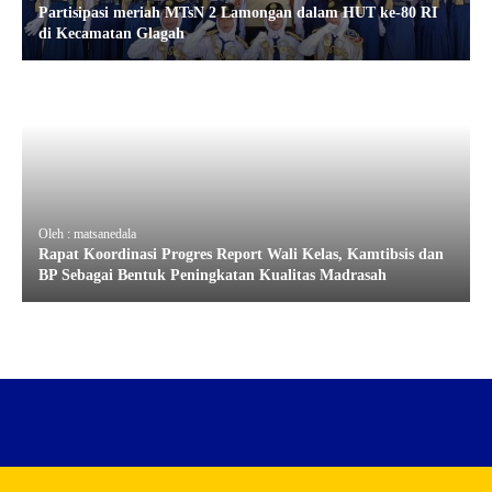
Partisipasi meriah MTsN 2 Lamongan dalam HUT ke-80 RI
di Kecamatan Glagah
Oleh : matsanedala
Rapat Koordinasi Progres Report Wali Kelas, Kamtibsis dan
BP Sebagai Bentuk Peningkatan Kualitas Madrasah