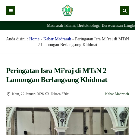
Madrasah Islami, Berteknologi, Berwawasan Lingkung
Kabar
Profil Madrasah
Kabar Madrasah
Anda disini :
Home
-
Kabar Madrasah
-
Peringatan Isra Mi’raj di MTsN
2 Lamongan Berlangsung Khidmat
PTSP
Kabar Pimpinan
Visi Misi
Layanan Digital
Sejarah Berdirinya Madrasah
Peringatan Isra Mi’raj di MTsN 2
Struktur Organisasi Madrasah
Ekstrakurikuler Madrasah
KURIKULUM
Lamongan Berlangsung Khidmat
Prestasi Madrasah
RDM
Kam, 22 Januari 2026
Dibaca 376x
Kabar Madrasah