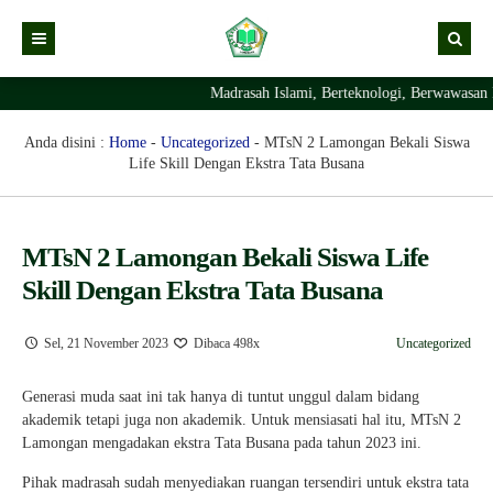
Madrasah Islami, Berteknologi, Berwawasan 
Kabar
Profil Madrasah
Kabar Madrasah
Anda disini :
Home
-
Uncategorized
-
MTsN 2 Lamongan Bekali Siswa
Life Skill Dengan Ekstra Tata Busana
PTSP
Kabar Pimpinan
Visi Misi
Layanan Digital
Sejarah Berdirinya Madrasah
MTsN 2 Lamongan Bekali Siswa Life
Struktur Organisasi Madrasah
Ekstrakurikuler Madrasah
KURIKULUM
Skill Dengan Ekstra Tata Busana
Prestasi Madrasah
RDM
Sel, 21 November 2023
Dibaca 498x
Uncategorized
Generasi muda saat ini tak hanya di tuntut unggul dalam bidang
akademik tetapi juga non akademik. Untuk mensiasati hal itu, MTsN 2
Lamongan mengadakan ekstra Tata Busana pada tahun 2023 ini.
Pihak madrasah sudah menyediakan ruangan tersendiri untuk ekstra tata