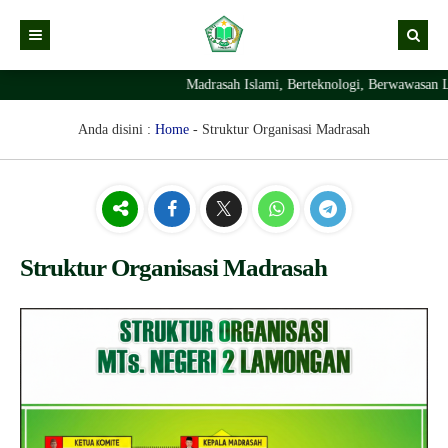
Madrasah Islami, Berteknologi, Berwawasan L
Kabar
Profil Madrasah
Kabar Madrasah
Anda disini :
Home
-
Struktur Organisasi Madrasah
PTSP
Kabar Pimpinan
Visi Misi
Layanan Digital
Sejarah Berdirinya Madrasah
Struktur Organisasi Madrasah
Ekstrakurikuler Madrasah
KURIKULUM
Struktur Organisasi Madrasah
Prestasi Madrasah
RDM