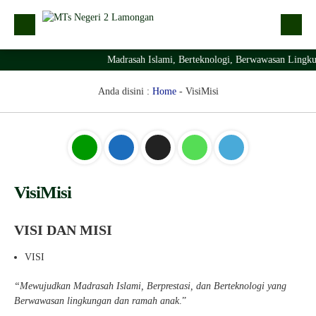
Madrasah Islami, Berteknologi, Berwawasan Lingku
Kabar
Profil Madrasah
Anda disini :
Home
-
VisiMisi
PTSP
Layanan Digital
Struktur Organisasi Madrasah
VisiMisi
VISI DAN MISI
VISI
“
M
e
w
ujudkan Madrasah Islami, Berprestasi, dan Berteknologi yang
Berwawasan
lingkungan dan ramah anak
.”