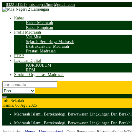
:
:
0322 311517
mtsnegeri2lmg@gmail.com
Kabar
Kabar Madrasah
Kabar Pimpinan
Profil Madrasah
Visi Misi
Sejarah Berdirinya Madrasah
Ekstrakurikuler Madrasah
Prestasi Madrasah
PTSP
Layanan Digital
KURIKULUM
RDM
Struktur Organisasi Madrasah
Info Sekolah
Kamis, 06 Agu 2026
Madrasah Islami, Berteknologi, Berwawasan Lingkungan Dan Berakhl
Madrasah Islami, Berteknologi, Berwawasan Lingkungan Dan Berakhl
Anda disini :
Home
-
Uncategorized
-
Open Recrutment Ekstrakurikuler 