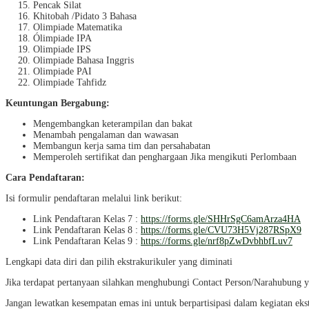
Pencak Silat
Khitobah /Pidato 3 Bahasa
Olimpiade Matematika
Ólimpiade IPA
Olimpiade IPS
Olimpiade Bahasa Inggris
Olimpiade PAI
Olimpiade Tahfidz
Keuntungan Bergabung:
Mengembangkan keterampilan dan bakat
Menambah pengalaman dan wawasan
Membangun kerja sama tim dan persahabatan
Memperoleh sertifikat dan penghargaan Jika mengikuti Perlombaan
Cara Pendaftaran:
Isi formulir pendaftaran melalui link berikut:
Link Pendaftaran Kelas 7 :
https://forms.gle/SHHrSgC6amArza4HA
Link Pendaftaran Kelas 8 :
https://forms.gle/CVU73H5Vj287RSpX9
Link Pendaftaran Kelas 9 :
https://forms.gle/nrf8pZwDvbhbfLuv7
Lengkapi data diri dan pilih ekstrakurikuler yang diminati
Jika terdapat pertanyaan silahkan menghubungi Contact Person/Narahubung y
Jangan lewatkan kesempatan emas ini untuk berpartisipasi dalam kegiatan ek