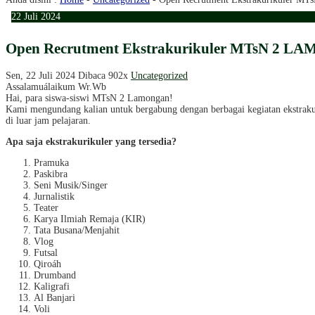
22
Juli
2024
Open Recrutment Ekstrakurikuler MTsN 2 L
Sen, 22 Juli 2024
Dibaca 902x
Uncategorized
Assalamuálaikum Wr.Wb
Hai, para siswa-siswi MTsN 2 Lamongan!
Kami mengundang kalian untuk bergabung dengan berbagai kegiatan ekstrakur
di luar jam pelajaran.
Apa saja ekstrakurikuler yang tersedia?
Pramuka
Paskibra
Seni Musik/Singer
Jurnalistik
Teater
Karya Ilmiah Remaja (KIR)
Tata Busana/Menjahit
Vlog
Futsal
Qiroáh
Drumband
Kaligrafi
Al Banjari
Voli