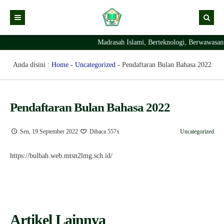
Madrasah Islami, Berteknologi, Berwawasan
Kabar
Profil Madrasah
Kabar Madrasah
Anda disini :
Home
-
Uncategorized
-
Pendaftaran Bulan Bahasa 2022
PTSP
Kabar Pimpinan
Visi Misi
Layanan Digital
Sejarah Berdirinya Madrasah
Pendaftaran Bulan Bahasa 2022
Struktur Organisasi Madrasah
Ekstrakurikuler Madrasah
KURIKULUM
Sen, 19 September 2022
Dibaca 557x
Uncategorized
Prestasi Madrasah
RDM
https://bulbah.web.mtsn2lmg.sch.id/
Artikel Lainnya