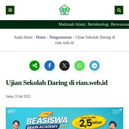
Madrasah Islami, Berteknologi, Berwawasa
Kabar
Profil Madrasah
Kabar Madrasah
Anda disini :
Home
-
Pengumuman
-
Ujian Sekolah Daring di
rian.web.id
PTSP
Kabar Pimpinan
Visi Misi
Layanan Digital
Sejarah Berdirinya Madrasah
Struktur Organisasi Madrasah
Ekstrakurikuler Madrasah
KURIKULUM
Prestasi Madrasah
RDM
Ujian Sekolah Daring di rian.web.id
Sabtu, 9 Juli 2022