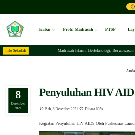
Kabar
Profil Madrasah
PTSP
Lay
Info Sekolah
Madrasah Islami, Berteknologi, Berwawasan Lingkungan
Anda 
Penyuluhan HIV AID
8
Desember
2021
Rab, 8 Desember 2021
Dibaca 695x
Kegiatan Penyuluhan HiV AIDS Oleh Puskesmas Lamon