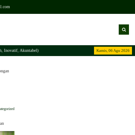
l.com
Akuntabel)
Kamis, 06 Agu 2026
ongan
ategorized
gan