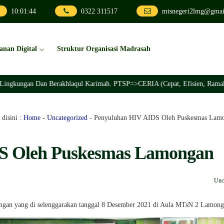
10
:
01
:
46
0322 311517
mtsnegeri2lmg@gmai
anan Digital
Struktur Organisasi Madrasah
 Dan Berakhlaqul Karimah. PTSP=>CERIA (Cepat, Efisien, Ramah, Inovatif, 
disini :
Home
-
Uncategorized
-
Penyuluhan HIV AIDS Oleh Puskesmas Lam
S Oleh Puskesmas Lamongan
Unc
gan yang di selenggarakan tanggal 8 Desember 2021 di Aula MTsN 2 Lamon