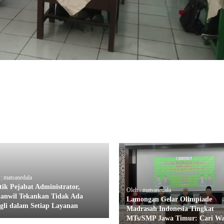
: matsanedala
tik Pejabat Administrator,
Oleh : matsanedala
anwil Tekankan Tidak Ada
Lamongan Gelar Olimpiade
gli dalam Setiap Layanan
Madrasah Indonesia Tingkat
MTs/SMP Jawa Timur: Cari Wa