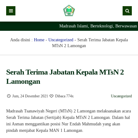
Madrasah Islami, Berteknologi, Berwawasan L
Kabar
Profil Madrasah
Kabar Madrasah
Anda disini :
Home
-
Uncategorized
-
Serah Terima Jabatan Kepala
MTsN 2 Lamongan
PTSP
Kabar Pimpinan
Visi Misi
Layanan Digital
Sejarah Berdirinya Madrasah
Serah Terima Jabatan Kepala MTsN 2
Struktur Organisasi Madrasah
Ekstrakurikuler Madrasah
KURIKULUM
Lamongan
Prestasi Madrasah
RDM
Jum, 24 Desember 2021
Dibaca 774x
Uncategorized
Madrasah Tsanawiyah Negeri (MTsN) 2 Lamongan melaksanakan acara
Serah Terima Jabatan (Sertijab) Kepala MTsN 2 Lamongan. Dalam hal
ini Asman menggantikan posisi Nur Endah Mahmudah yang akan
pindah menjabat Kepala MAN 1 Lamongan.