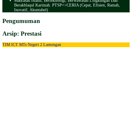
Madrasah Islami, Berteknologi, Berwawasan Lingkungan Dan
Berakhlaqul Karimah. PTSP=>CERIA (Cepat, Efisien, Ramah,
Inovatif, Akuntabel)
Pengumuman
Arsip:
Prestasi
TIM ICT MTs Negeri 2 Lamongan