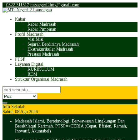
:
:
0322 311517
mtsnegeri2lmg@gmail.com
Kabar
Kabar Madrasah
Kabar Pimpinan
Profil Madrasah
Visi Misi
Sejarah Berdirinya Madrasah
Ekstrakurikuler Madrasah
Prestasi Madrasah
PTSP
Layanan Digital
KURIKULUM
RDM
Struktur Organisasi Madrasah
Info Sekolah
Sabtu, 08 Agu 2026
Madrasah Islami, Berteknologi, Berwawasan Lingkungan Dan
Berakhlaqul Karimah. PTSP=>CERIA (Cepat, Efisien, Ramah,
Inovatif, Akuntabel)