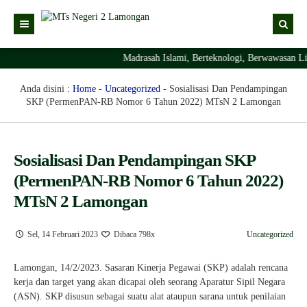
Madrasah Islami, Berteknologi, Berwawasan Ling
Kabar
Profil Madrasah
Kabar Madrasah
Anda disini :
Home
-
Uncategorized
-
Sosialisasi Dan Pendampingan
SKP (PermenPAN-RB Nomor 6 Tahun 2022) MTsN 2 Lamongan
PTSP
Kabar Pimpinan
Visi Misi
Layanan Digital
Sejarah Berdirinya Madrasah
Sosialisasi Dan Pendampingan SKP
Struktur Organisasi Madrasah
Ekstrakurikuler Madrasah
KURIKULUM
(PermenPAN-RB Nomor 6 Tahun 2022)
Prestasi Madrasah
RDM
MTsN 2 Lamongan
Sel, 14 Februari 2023
Dibaca 798x
Uncategorized
Lamongan, 14/2/2023. Sasaran Kinerja Pegawai (SKP) adalah rencana
kerja dan target yang akan dicapai oleh seorang Aparatur Sipil Negara
(ASN). SKP disusun sebagai suatu alat ataupun sarana untuk penilaian