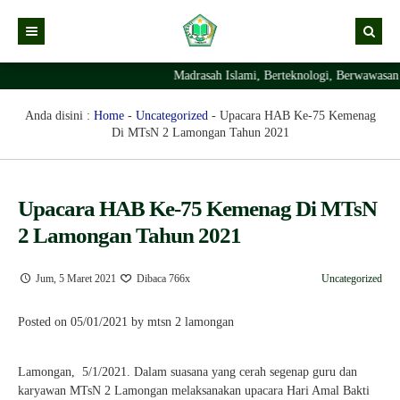
Madrasah Islami, Berteknologi, Berwawasan
Kabar
Profil Madrasah
Kabar Madrasah
Anda disini :
Home
-
Uncategorized
-
Upacara HAB Ke-75 Kemenag
Di MTsN 2 Lamongan Tahun 2021
PTSP
Kabar Pimpinan
Visi Misi
Layanan Digital
Sejarah Berdirinya Madrasah
Upacara HAB Ke-75 Kemenag Di MTsN
Struktur Organisasi Madrasah
Ekstrakurikuler Madrasah
KURIKULUM
2 Lamongan Tahun 2021
Prestasi Madrasah
RDM
Jum, 5 Maret 2021
Dibaca 766x
Uncategorized
Posted on 05/01/2021 by mtsn 2 lamongan
Lamongan, 5/1/2021. Dalam suasana yang cerah segenap guru dan
karyawan MTsN 2 Lamongan melaksanakan upacara Hari Amal Bakti