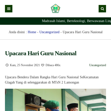
Madrasah Islami, Berteknologi, Berwawasan Lingk
Kabar
Profil Madrasah
Kabar Madrasah
Anda disini :
Home
-
Uncategorized
-
Upacara Hari Guru Nasional
PTSP
Kabar Pimpinan
Visi Misi
Layanan Digital
Sejarah Berdirinya Madrasah
Upacara Hari Guru Nasional
Struktur Organisasi Madrasah
Ekstrakurikuler Madrasah
KURIKULUM
Kam, 25 November 2021
Dibaca 486x
Uncategorized
Prestasi Madrasah
RDM
Upacara Bendera Dalam Rangka Hari Guru Nasional SeKecamatan
Glagah Yang di selenggarakan di MTsN 2 Lamongan