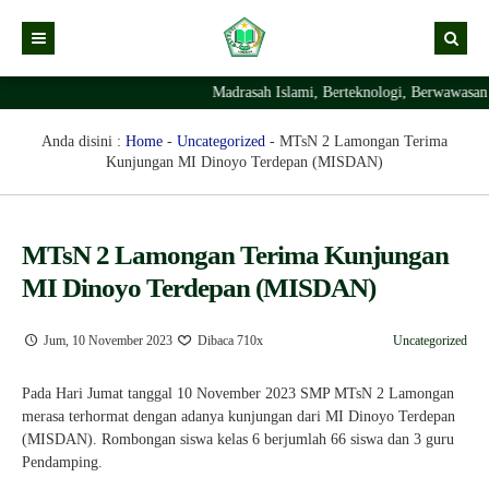
Madrasah Islami, Berteknologi, Berwawasan
Kabar
Profil Madrasah
Kabar Madrasah
Anda disini :
Home
-
Uncategorized
-
MTsN 2 Lamongan Terima
Kunjungan MI Dinoyo Terdepan (MISDAN)
PTSP
Kabar Pimpinan
Visi Misi
Layanan Digital
Sejarah Berdirinya Madrasah
MTsN 2 Lamongan Terima Kunjungan
Struktur Organisasi Madrasah
Ekstrakurikuler Madrasah
KURIKULUM
MI Dinoyo Terdepan (MISDAN)
Prestasi Madrasah
RDM
Jum, 10 November 2023
Dibaca 710x
Uncategorized
Pada Hari Jumat tanggal 10 November 2023 SMP MTsN 2 Lamongan
merasa terhormat dengan adanya kunjungan dari MI Dinoyo Terdepan
(MISDAN). Rombongan siswa kelas 6 berjumlah 66 siswa dan 3 guru
Pendamping.