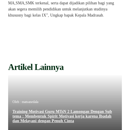
MA,SMA,SMK terkenal, serta dapat dijadikan pilihan bagi yang
akan segera memilih pendidikan untuk melanjutkan studinya
khususny bagi kelas IX”, Ungkap bapak Kepala Madrasah.
Artikel Lainnya
Oleh : matsanedala
Training Motivasi Guru MTsN 2 Lamongan Dengan Sub
tema : Membentuk Spirit Motivasi kerja karena Ibadah
dan Melayani dengan Penuh Cinta