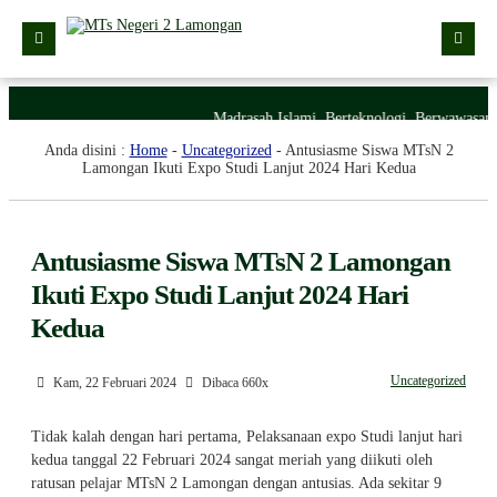
Kabar
Madrasah Islami, Berteknologi, Berwawasan 
Anda disini :
Home
-
Uncategorized
-
Antusiasme Siswa MTsN 2
Profil Madrasah
Lamongan Ikuti Expo Studi Lanjut 2024 Hari Kedua
PTSP
Layanan Digital
Antusiasme Siswa MTsN 2 Lamongan
Struktur Organisasi Madrasah
Ikuti Expo Studi Lanjut 2024 Hari
Kedua
Uncategorized
Kam, 22 Februari 2024
Dibaca 660x
Tidak kalah dengan hari pertama, Pelaksanaan expo Studi lanjut hari
kedua tanggal 22 Februari 2024 sangat meriah yang diikuti oleh
ratusan pelajar MTsN 2 Lamongan dengan antusias. Ada sekitar 9