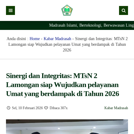
Madrasah Islami, Berteknologi, Berwawasan Lingkun
Kabar
Profil Madrasah
Kabar Madrasah
Anda disini :
Home
-
Kabar Madrasah
-
Sinergi dan Integritas: MTsN 2
Lamongan siap Wujudkan pelayanan Umat yang berdampak di Tahun
PTSP
Kabar Pimpinan
Visi Misi
2026
Layanan Digital
Sejarah Berdirinya Madrasah
Struktur Organisasi Madrasah
Ekstrakurikuler Madrasah
KURIKULUM
Sinergi dan Integritas: MTsN 2
Lamongan siap Wujudkan pelayanan
Prestasi Madrasah
RDM
Umat yang berdampak di Tahun 2026
Sel, 10 Februari 2026
Dibaca 307x
Kabar Madrasah