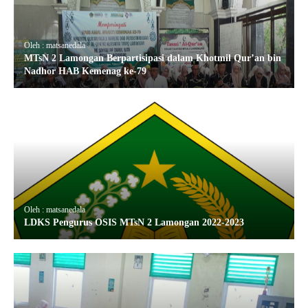
Oleh : matsanedala
MTsN 2 Lamongan Berpartisipasi dalam Khotmil Qur’an bin
Nadhor HAB Kemenag ke-79
Oleh : matsanedala
LDKS Pengurus OSIS MTsN 2 Lamongan 2022-2023