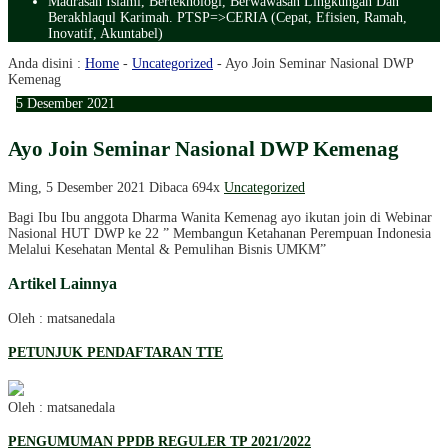
Madrasah Islami, Berteknologi, Berwawasan Lingkungan Dan
Berakhlaqul Karimah. PTSP=>CERIA (Cepat, Efisien, Ramah,
Inovatif, Akuntabel)
Anda disini :
Home
-
Uncategorized
-
Ayo Join Seminar Nasional DWP
Kemenag
5
Desember
2021
Ayo Join Seminar Nasional DWP Kemenag
Ming, 5 Desember 2021
Dibaca 694x
Uncategorized
Bagi Ibu Ibu anggota Dharma Wanita Kemenag ayo ikutan join di Webinar
Nasional HUT DWP ke 22 ” Membangun Ketahanan Perempuan Indonesia
Melalui Kesehatan Mental & Pemulihan Bisnis UMKM”
Artikel Lainnya
Oleh : matsanedala
PETUNJUK PENDAFTARAN TTE
Oleh : matsanedala
PENGUMUMAN PPDB REGULER TP 2021/2022