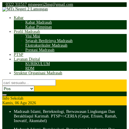
:
:
0322 311517
mtsnegeri2lmg@gmail.com
Kabar
Kabar Madrasah
Kabar Pimpinan
Profil Madrasah
Visi Misi
Sejarah Berdirinya Madrasah
Ekstrakurikuler Madrasah
Prestasi Madrasah
PTSP
Layanan Digital
KURIKULUM
RDM
Struktur Organisasi Madrasah
Info Sekolah
Kamis, 06 Agu 2026
Madrasah Islami, Berteknologi, Berwawasan Lingkungan Dan
Berakhlaqul Karimah. PTSP=>CERIA (Cepat, Efisien, Ramah,
Inovatif, Akuntabel)